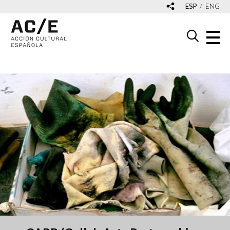
ESP
ENG