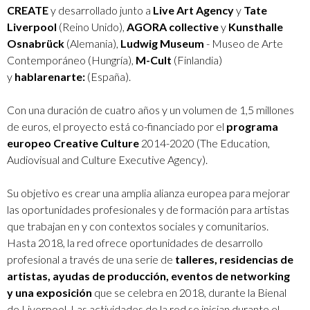
CREATE
y desarrollado junto a
Live Art Agency
y
Tate
Liverpool
(Reino Unido),
AGORA collective
y
Kunsthalle
Osnabrück
(Alemania),
Ludwig Museum
- Museo de Arte
Contemporáneo (Hungría),
M-Cult
(Finlandia)
y
hablarenarte:
(España).
Con una duración de cuatro años y un volumen de 1,5 millones
de euros, el proyecto está co-financiado por el
programa
europeo Creative Culture
2014-2020 (The Education,
Audiovisual and Culture Executive Agency).
Su objetivo es crear una amplia alianza europea para mejorar
las oportunidades profesionales y de formación para artistas
que trabajan en y con contextos sociales y comunitarios.
Hasta 2018, la red ofrece oportunidades de desarrollo
profesional a través de una serie de
talleres, residencias de
artistas, ayudas de producción, eventos de networking
y una exposición
que se celebra en 2018, durante la Bienal
de Liverpool. Las actividades de la red se inician durante el