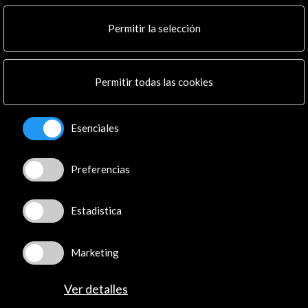
Multimedia
Cultura en Red
Permitir la selección
Mapa Web
Boletín digital
Logo y crédito a AC/E
Permitir todas las cookies
Conecta
Esenciales
X
(Twitter)
Instagram
Preferencias
LinkedIn
Facebook
Estadistica
Youtube
Spotify
Flickr
Marketing
TikTok
Ver detalles