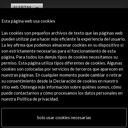
ALERTAS
AC/E
Esta página web usa cookies
Contacta
Las cookies son pequeños archivos de texto que las páginas web
info@accioncultural.es
pueden utilizar para hacer más eficiente la experiencia del usuario.
La ley afirma que podemos almacenar cookies en su dispositivo si
+34 91 700 4000
son estrictamente necesarias para el funcionamiento de esta
José Abascal, 4 - 4º
página. Para todos los demás tipos de cookies necesitamos su
28003 Madrid, España
permiso. Esta página utiliza tipos diferentes de cookies. Algunas
cookies son colocadas por servicios de terceros que aparecen en
Canales de contacto
nuestras páginas. En cualquier momento puede cambiar o retirar
su consentimiento desde la Declaración de cookies en nuestro
Explora
sitio web. Obtenga más información sobre quiénes somos, cómo
puede contactarnos y cómo procesamos los datos personales en
Institucional
nuestra Política de privacidad.
Actividades
Programa PICE
Solo usar cookies necesarias
Residencias
Noticias