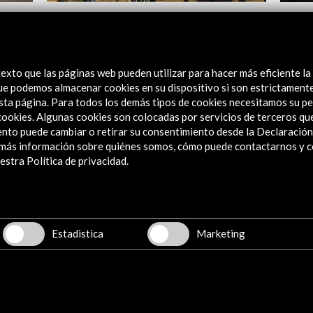
Residencia en Bellas Artes Projects 2017
Cristi
Ver
V
exto que las páginas web pueden utilizar para hacer más eficiente la
 que podemos almacenar cookies en su dispositivo si son estrictament
sta página. Para todos los demás tipos de cookies necesitamos su pe
e cookies. Algunas cookies son colocadas por servicios de terceros q
nto puede cambiar o retirar su consentimiento desde la Declaración
a más información sobre quiénes somos, cómo puede contactarnos y 
stra Política de privacidad.
Explora
Institucional
Actividades
Estadistica
Marketing
Programa PICE
Residencias
Noticias
Multimedia
Cultura en Red