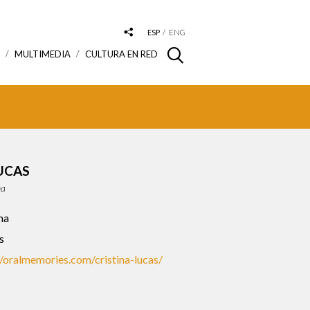
ESP
ENG
S
MULTIMEDIA
CULTURA EN RED
UCAS
ña
na
s
//oralmemories.com/cristina-lucas/