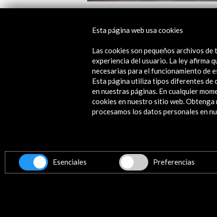
Manifesta 12
Esta página web usa cookies
Ver
Las cookies son pequeños archivos de t
experiencia del usuario. La ley afirma
necesarias para el funcionamiento de e
Esta página utiliza tipos diferentes d
en nuestras páginas. En cualquier mome
cookies en nuestro sitio web. Obteng
procesamos los datos personales en nue
Contacta
info@accioncultural.es
+34 91 700 4000
Esenciales
Preferencias
ALERTAS
AC/E
José Abascal, 4 - 4º
28003 Madrid, España
Canales de contacto