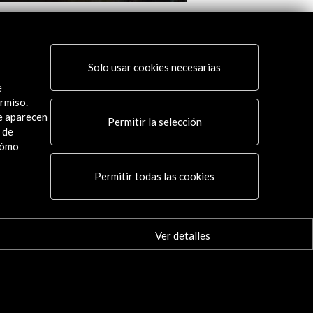
na Lucas. Trading Transcendence
Cristina Lucas -The B
of the Globe
er
Solo usar cookies necesarias
Ver
e
rmiso.
ue aparecen
Permitir la selección
 de
cómo
Conecta
Permitir todas las cookies
X
(Twitter)
Instagram
Ver detalles
LinkedIn
Facebook
Youtube
Spotify
Flickr