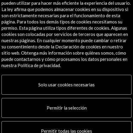
28003 Madrid, España
pueden utilizar para hacer más eficiente la experiencia del usuario.
La ley afirma que podemos almacenar cookies en su dispositivo si
Canales de contacto
son estrictamente necesarias para el funcionamiento de esta
página. Para todos los demás tipos de cookies necesitamos su
Explora
permiso. Esta página utiliza tipos diferentes de cookies. Algunas
cookies son colocadas por servicios de terceros que aparecen en
Institucional
nuestras páginas. En cualquier momento puede cambiar o retirar
Actividades
su consentimiento desde la Declaración de cookies en nuestro
Programa PICE
sitio web. Obtenga más información sobre quiénes somos, cómo
puede contactarnos y cómo procesamos los datos personales en
Residencias
nuestra Política de privacidad.
Noticias
Multimedia
Cultura en Red
Solo usar cookies necesarias
Mapa Web
Boletín digital
Logo y crédito a AC/E
Permitir la selección
Conecta
Permitir todas las cookies