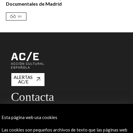
Documentales de Madrid
Ver
ALERTAS
AC/E
Contacta
info@accioncultural.es
Esta página web usa cookies
+34 91 700 4000
José Abascal, 4 - 4º
Las cookies son pequeños archivos de texto que las páginas web