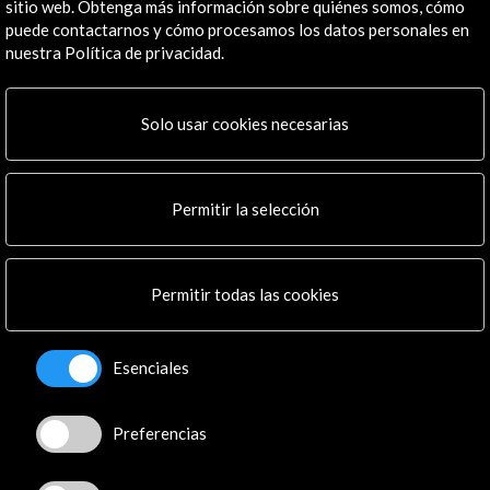
José Abascal, 4 - 4º
sitio web. Obtenga más información sobre quiénes somos, cómo
28003 Madrid, España
puede contactarnos y cómo procesamos los datos personales en
nuestra Política de privacidad.
Canales de contacto
Explora
Solo usar cookies necesarias
Institucional
Actividades
Permitir la selección
Programa PICE
Residencias
Noticias
Permitir todas las cookies
Multimedia
Cultura en Red
Mapa Web
Esenciales
Boletín digital
Logo y crédito a AC/E
Preferencias
Conecta