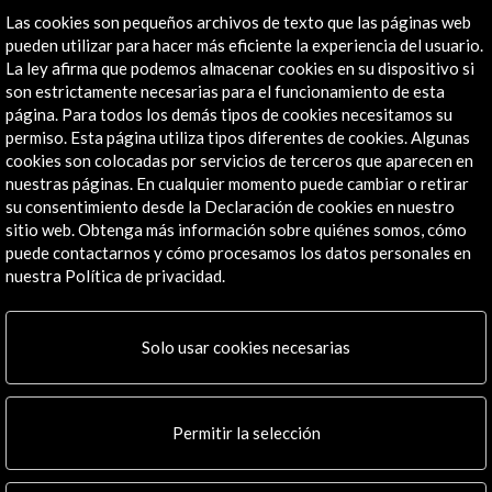
Las cookies son pequeños archivos de texto que las páginas web
pueden utilizar para hacer más eficiente la experiencia del usuario.
La ley afirma que podemos almacenar cookies en su dispositivo si
son estrictamente necesarias para el funcionamiento de esta
página. Para todos los demás tipos de cookies necesitamos su
permiso. Esta página utiliza tipos diferentes de cookies. Algunas
cookies son colocadas por servicios de terceros que aparecen en
ALERTAS
nuestras páginas. En cualquier momento puede cambiar o retirar
AC/E
su consentimiento desde la Declaración de cookies en nuestro
sitio web. Obtenga más información sobre quiénes somos, cómo
Contacta
puede contactarnos y cómo procesamos los datos personales en
nuestra Política de privacidad.
info@accioncultural.es
+34 91 700 4000
Solo usar cookies necesarias
José Abascal, 4 - 4º
28003 Madrid, España
Canales de contacto
Permitir la selección
Explora