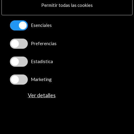
Permitir todas las cookies
Anuario AC/E de cultura digital 2018
Esenciales
Ver actividad
Preferencias
Estadistica
Marketing
Ver detalles
ALERTAS
AC/E
Contacta
info@accioncultural.es