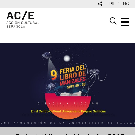
ESP
ENG