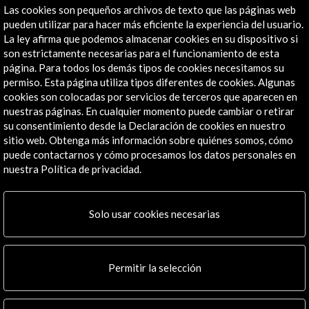
Línea de tiempo
Las cookies son pequeños archivos de texto que las páginas web
25 Sept - 30 Sept 2018
pueden utilizar para hacer más eficiente la experiencia del usuario.
La ley afirma que podemos almacenar cookies en su dispositivo si
Centro Cultural Universitario Rogelio Salmona
son estrictamente necesarias para el funcionamiento de esta
Caldas, Colombia
página. Para todos los demás tipos de cookies necesitamos su
permiso. Esta página utiliza tipos diferentes de cookies. Algunas
cookies son colocadas por servicios de terceros que aparecen en
nuestras páginas. En cualquier momento puede cambiar o retirar
su consentimiento desde la Declaración de cookies en nuestro
sitio web. Obtenga más información sobre quiénes somos, cómo
Recibe las últimas NOVEDADES
puede contactarnos y cómo procesamos los datos personales en
nuestra Política de privacidad.
Suscríbete a nuestro boletín digital
Ver último boletín
Solo usar cookies necesarias
Permitir la selección