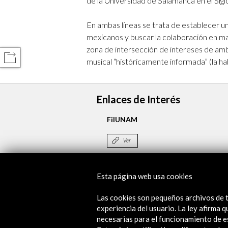
de la Universidad de Salamanca en el Sigl
En ambas líneas se trata de establecer un
mexicanos y buscar la colaboración en ma
zona de intersección de intereses de amba
COMPARTIR
musical “históricamente informada” (la h
Enlaces de Interés
FilUNAM
Ver
Esta página web usa cookies
Línea de tiempo
Las cookies son pequeños archivos de t
22 Ago - 27 Ago 2017
experiencia del usuario. La ley afirma
Centro de Exposiciones y Congresos de 
necesarias para el funcionamiento de e
Ciudad de México, México