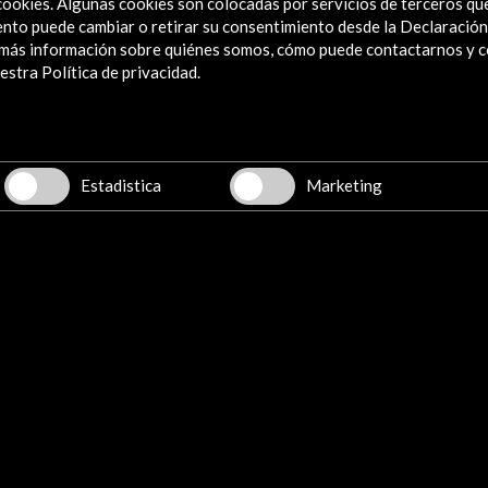
e cookies. Algunas cookies son colocadas por servicios de terceros q
nto puede cambiar o retirar su consentimiento desde la Declaración
a más información sobre quiénes somos, cómo puede contactarnos y 
stra Política de privacidad.
DADES
Estadistica
Marketing
Ver último boletín
Explora
Institucional
Actividades
Programa PICE
Residencias
Noticias
Multimedia