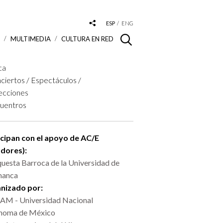
ESP
ENG
S
MULTIMEDIA
CULTURA EN RED
ca
ciertos / Espectáculos /
ecciones
uentros
icipan con el apoyo de AC/E
adores):
uesta Barroca de la Universidad de
manca
nizado por:
M - Universidad Nacional
noma de México