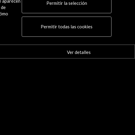
ue aparecen
Permitir la selección
 de
cómo
Permitir todas las cookies
Ver detalles
Conecta
X
(Twitter)
Instagram
LinkedIn
Facebook
Youtube
Spotify