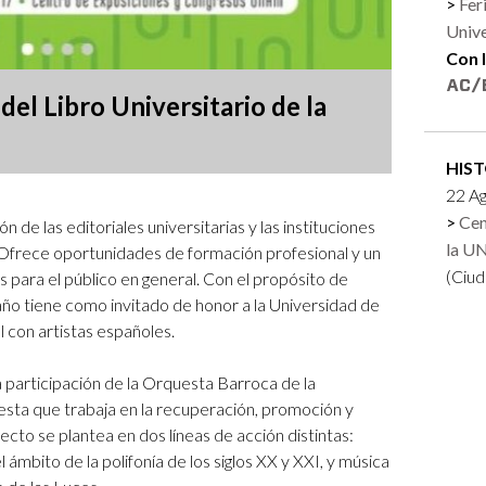
Fer
Logos y crédito a AC/E
Univ
Con 
Contacto
del Libro Universitario de la
HIS
22 Ag
Cen
de las editoriales universitarias y las instituciones
la 
Ofrece oportunidades de formación profesional y un
(Ciud
 para el público en general. Con el propósito de
 año tiene como invitado de honor a la Universidad de
 con artistas españoles.
 participación de la Orquesta Barroca de la
sta que trabaja en la recuperación, promoción y
yecto se plantea en dos líneas de acción distintas:
ámbito de la polifonía de los siglos XX y XXI, y música