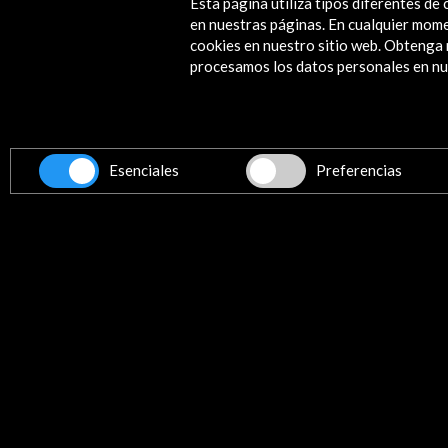
Esta página utiliza tipos diferentes d
en nuestras páginas. En cualquier mome
cookies en nuestro sitio web. Obteng
procesamos los datos personales en nue
Recibe las últimas NOVE
Esenciales
Preferencias
Suscríbete a nuestro boletín digital
Contacta
info@accioncultural.es
+34 91 700 4000
ALERTAS
AC/E
José Abascal, 4 - 4º
28003 Madrid, España