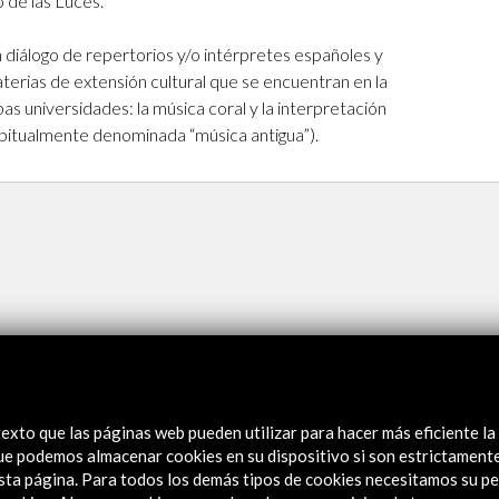
o de las Luces.
 diálogo de repertorios y/o intérpretes españoles y
terias de extensión cultural que se encuentran en la
s universidades: la música coral y la interpretación
abitualmente denominada “música antigua”).
exto que las páginas web pueden utilizar para hacer más eficiente la
 que podemos almacenar cookies en su dispositivo si son estrictament
la UNAM
sta página. Para todos los demás tipos de cookies necesitamos su pe