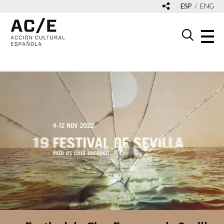
ESP
ENG