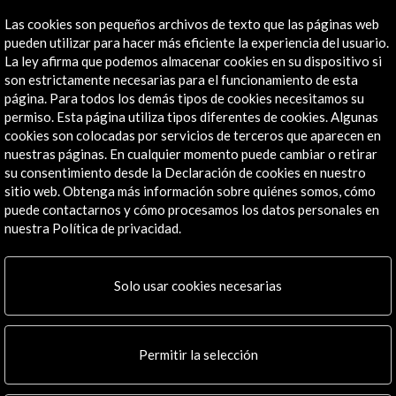
Línea de tiempo
Las cookies son pequeños archivos de texto que las páginas web
pueden utilizar para hacer más eficiente la experiencia del usuario.
04 Nov - 12 Nov 2022
La ley afirma que podemos almacenar cookies en su dispositivo si
Festival de Cine Europeo de Sevilla
son estrictamente necesarias para el funcionamiento de esta
Sevilla, España
página. Para todos los demás tipos de cookies necesitamos su
permiso. Esta página utiliza tipos diferentes de cookies. Algunas
cookies son colocadas por servicios de terceros que aparecen en
nuestras páginas. En cualquier momento puede cambiar o retirar
su consentimiento desde la Declaración de cookies en nuestro
sitio web. Obtenga más información sobre quiénes somos, cómo
puede contactarnos y cómo procesamos los datos personales en
Recibe las últimas NOVEDADES
nuestra Política de privacidad.
Suscríbete a nuestro boletín digital
Ver último boletín
Solo usar cookies necesarias
Permitir la selección