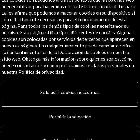
23 May - 06 Jun 2018
pueden utilizar para hacer más eficiente la experiencia del usuario.
Bergen International Festival
La ley afirma que podemos almacenar cookies en su dispositivo si
Bergen, Noruega
son estrictamente necesarias para el funcionamiento de esta
página. Para todos los demás tipos de cookies necesitamos su
permiso. Esta página utiliza tipos diferentes de cookies. Algunas
cookies son colocadas por servicios de terceros que aparecen en
nuestras páginas. En cualquier momento puede cambiar o retirar
su consentimiento desde la Declaración de cookies en nuestro
sitio web. Obtenga más información sobre quiénes somos, cómo
Recibe las últimas NOVEDADES
puede contactarnos y cómo procesamos los datos personales en
nuestra Política de privacidad.
Suscríbete a nuestro boletín digital
Ver último boletín
Solo usar cookies necesarias
Permitir la selección
ALERTAS