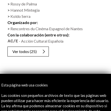
Rossy de Palma
Hannot Mintegia
Koldo Serra
Organizado por:
Rencontres du Cinéma Espagnol de Nantes
Con la colaboración (entre otros):
- Acción Cultural Española
Ver todos
(25)
Línea de tiempo
Esta página web usa cookies
22 Mar - 02 Abr 2017
Festival du Cinema Espagnol de Nantes
Las cookies son pequeños archivos de texto que las páginas web
Nantes, Francia
pueden utilizar para hacer más eficiente la experiencia del usuario.
La ley afirma que podemos almacenar cookies en su dispositivo si
son estrictamente necesarias para el funcionamiento de esta