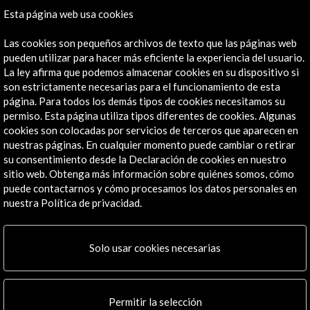
Sábado de 19 a 20h
Esta página web usa cookies
Con Christopher de PhotoEye y Daria Tuminas de
Unseen, moderado por Sonia Berger.
Las cookies son pequeños archivos de texto que las páginas web
pueden utilizar para hacer más eficiente la experiencia del usuario.
La ley afirma que podemos almacenar cookies en su dispositivo si
son estrictamente necesarias para el funcionamiento de esta
Artes visuales / Arquitectura / Diseño
Encuentros
página. Para todos los demás tipos de cookies necesitamos su
Festivales
permiso. Esta página utiliza tipos diferentes de cookies. Algunas
cookies son colocadas por servicios de terceros que aparecen en
nuestras páginas. En cualquier momento puede cambiar o retirar
Profesionales cultura (Visitantes):
su consentimiento desde la Declaración de cookies en nuestro
Olga Bushkova
sitio web. Obtenga más información sobre quiénes somos, cómo
puede contactarnos y cómo procesamos los datos personales en
Christopher J Johnson, Meow Wolf & photo-eye
nuestra Política de privacidad.
Daria Tuminas
Sybren Kuiper, SYB
Organizado por:
Solo usar cookies necesarias
Asociación MOB
Permitir la selección