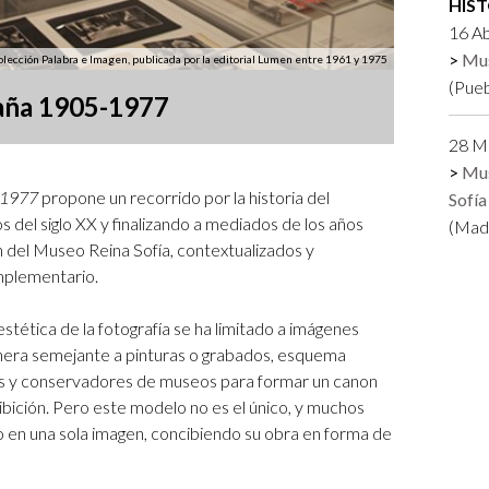
HIS
Logos y crédito a AC/E
16 Ab
Mu
olección Palabra e Imagen, publicada por la editorial Lumen entre 1961 y 1975
Contacto
(Pueb
paña 1905-1977
28 M
Mus
5-1977
propone un recorrido por la historia del
Sofía
s del siglo XX y finalizando a mediados de los años
(Madr
n del Museo Reina Sofía, contextualizados y
mplementario.
tética de la fotografía se ha limitado a imágenes
anera semejante a pinturas o grabados, esquema
es y conservadores de museos para formar un canon
ibición. Pero este modelo no es el único, y muchos
o en una sola imagen, concibiendo su obra en forma de