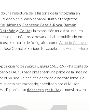
do una relectura de la historia de la fotografía en
urriendo en el caso es­pañol. Junto a fotógrafos
güe
,
Alfonso
,
Francesc Català-Roca
,
Ramón
 Ontañón
o
Colita
), la exposición muestra un buen
enos que inéditos, a pesar de haber publicado en su
cos; es el caso de fotógrafos como
Antonio Cánovas
,
s
, José Compte, Enrique Palazuelo,
Luis Acosta Moro
 exposición
Fotos y libros. España 1905-1977
ha contado
pañola (AC/E) para presentar una parte de la línea de
or el Museo Reina Sofía en torno a los fotolibros. La
de un catálogo razonado, coeditado por el Museo
és
(disponible su
descarga gratuita
en nuestra web