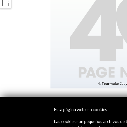
COMPARTIR
Libros digitales
Esta página web usa cookies
Fotos & libros. España 1905-1
Las cookies son pequeños archivos de t
Tipo de publicación:
Catálogo de ex