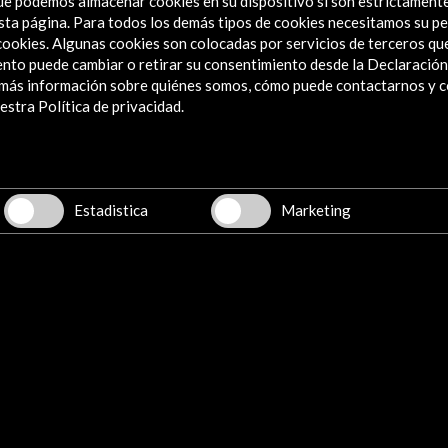
 que podemos almacenar cookies en su dispositivo si son estrictament
sta página. Para todos los demás tipos de cookies necesitamos su pe
ia del fotolibro español, comenzando a principios del siglo XX y finalizando a
e cookies. Algunas cookies son colocadas por servicios de terceros q
nto puede cambiar o retirar su consentimiento desde la Declaración
a más información sobre quiénes somos, cómo puede contactarnos y 
stra Política de privacidad.
esos: RM
php?id_product=295
Estadistica
Marketing
 en el museo
Folleto (EN) (1.12 MB
io Cánovas, 1905
Descargar
güe, 1929
as, 1934
a de independencia, 1937