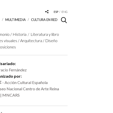
ESP
ENG
S
MULTIMEDIA
CULTURA EN RED
monio / Historia
Literatura y libro
es visuales / Arquitectura / Diseño
osiciones
sariado:
acio Fernández
nizado por:
- Acción Cultural Española
eo Nacional Centro de Arte Reina
a | MNCARS