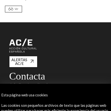
Ver
ALERTAS
AC/E
Contacta
info@accioncultural.es
+34 91 700 4000
Esta página web usa cookies
José Abascal, 4 - 4º
Las cookies son pequeños archivos de texto que las páginas web
28003 Madrid, España
pueden utilizar para hacer más eficiente la experiencia del usuario.