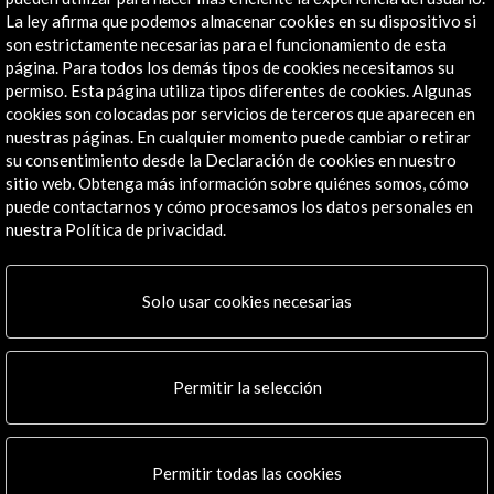
Canales de contacto
La ley afirma que podemos almacenar cookies en su dispositivo si
son estrictamente necesarias para el funcionamiento de esta
Explora
página. Para todos los demás tipos de cookies necesitamos su
permiso. Esta página utiliza tipos diferentes de cookies. Algunas
cookies son colocadas por servicios de terceros que aparecen en
Institucional
nuestras páginas. En cualquier momento puede cambiar o retirar
Actividades
su consentimiento desde la Declaración de cookies en nuestro
Programa PICE
sitio web. Obtenga más información sobre quiénes somos, cómo
Residencias
puede contactarnos y cómo procesamos los datos personales en
Noticias
nuestra Política de privacidad.
Multimedia
Cultura en Red
Solo usar cookies necesarias
Mapa Web
Boletín digital
Logo y crédito a AC/E
Permitir la selección
Conecta
X
(Twitter)
Permitir todas las cookies