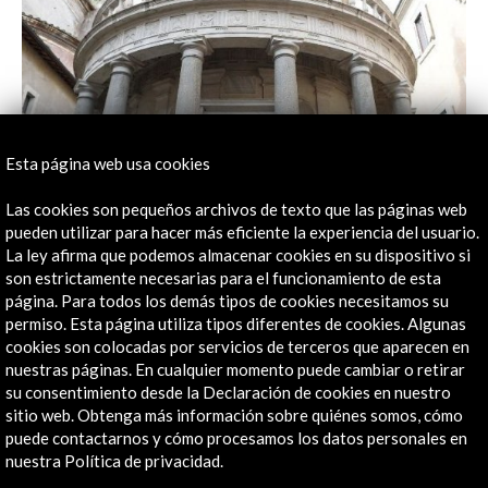
Esta página web usa cookies
150 aniversario de la Academia de España en Roma
Las cookies son pequeños archivos de texto que las páginas web
pueden utilizar para hacer más eficiente la experiencia del usuario.
Ver actividad
La ley afirma que podemos almacenar cookies en su dispositivo si
son estrictamente necesarias para el funcionamiento de esta
página. Para todos los demás tipos de cookies necesitamos su
permiso. Esta página utiliza tipos diferentes de cookies. Algunas
Línea de tiempo
cookies son colocadas por servicios de terceros que aparecen en
20 Abr - 16 Jul 2023
nuestras páginas. En cualquier momento puede cambiar o retirar
su consentimiento desde la Declaración de cookies en nuestro
Museo Nacional de Escultura, Valladolid
sitio web. Obtenga más información sobre quiénes somos, cómo
Valladolid, España
puede contactarnos y cómo procesamos los datos personales en
nuestra Política de privacidad.