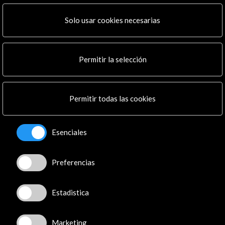
Solo usar cookies necesarias
Recibe las últimas NOVEDADES
Permitir la selección
Suscríbete a nuestro boletín digital
Ver último boletín
Permitir todas las cookies
Esenciales
ALERTAS
Preferencias
AC/E
Contacta
Estadistica
info@accioncultural.es
Marketing