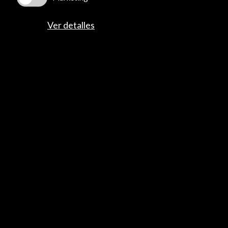
+34 91 700 4000
José Abascal, 4 - 4º
Ver detalles
28003 Madrid, España
Canales de contacto
Explora
Institucional
Actividades
Programa PICE
Residencias
Noticias
Multimedia
Cultura en Red
Mapa Web
Boletín digital
Logo y crédito a AC/E