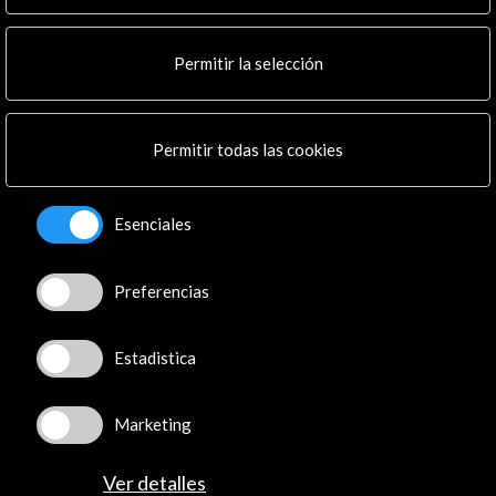
Noticias
Multimedia
Permitir la selección
Cultura en Red
Mapa Web
Boletín digital
Permitir todas las cookies
Logo y crédito a AC/E
Conecta
Esenciales
X
(Twitter)
Preferencias
Instagram
LinkedIn
Facebook
Estadistica
Youtube
Spotify
Marketing
Flickr
TikTok
Ver detalles