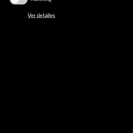
Multimedia
Cultura en Red
Ver detalles
Mapa Web
Boletín digital
Logo y crédito a AC/E
Conecta
X
(Twitter)
Instagram
LinkedIn
Facebook
Youtube
Spotify
Flickr
TikTok