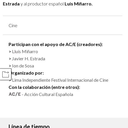
Estrada
y al productor español
Luis Miñarro.
Cine
Participan con el apoyo de AC/E (creadores):
Lluís Miñarro
Javier H. Estrada
Ion de Sosa
Organizado por:
COMPARTIR
Lima Independiente Festival Internacional de Cine
Con la colaboración (entre otros):
- Acción Cultural Española
Línea de tiempo