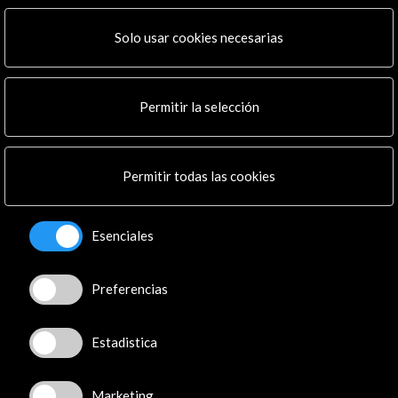
ALERTAS
AC/E
Solo usar cookies necesarias
Contacta
info@accioncultural.es
Permitir la selección
+34 91 700 4000
José Abascal, 4 - 4º
Permitir todas las cookies
28003 Madrid, España
Canales de contacto
Esenciales
Explora
Preferencias
Institucional
Actividades
Programa PICE
Estadistica
Residencias
Noticias
Marketing