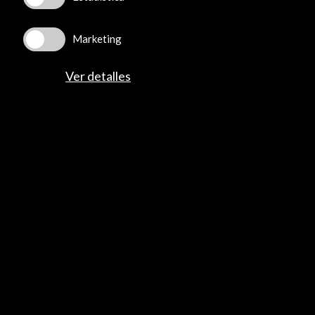
Actividades
Programa PICE
Residencias
Marketing
Noticias
Multimedia
Ver detalles
Cultura en Red
Mapa Web
Boletín digital
Logo y crédito a AC/E
Conecta
X
(Twitter)
Instagram
LinkedIn
Facebook
Youtube
Spotify
Flickr