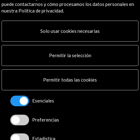
puede contactarnos y cómo procesamos los datos personales en
nuestra Política de privacidad.
Solo usar cookies necesarias
ALERTAS
AC/E
Contacta
Permitir la selección
info@accioncultural.es
+34 91 700 4000
Permitir todas las cookies
José Abascal, 4 - 4º
28003 Madrid, España
Esenciales
Canales de contacto
Explora
Preferencias
Institucional
Estadistica