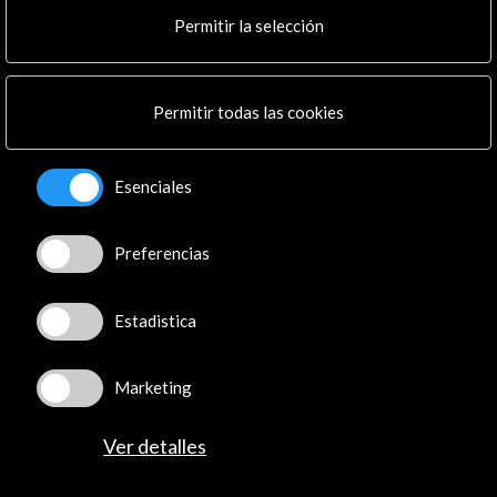
Cultura en Red
Permitir la selección
Mapa Web
Boletín digital
Logo y crédito a AC/E
Permitir todas las cookies
Conecta
Esenciales
X
(Twitter)
Instagram
Preferencias
LinkedIn
Facebook
Youtube
Estadistica
Spotify
Flickr
Marketing
TikTok
Ver detalles
© Acción Cultural Española (AC/E) /
Política de