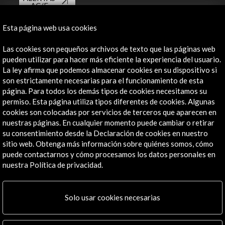
AC/E
Contacta
Esta página web usa cookies
info@accioncultural.es
Las cookies son pequeños archivos de texto que las páginas web
pueden utilizar para hacer más eficiente la experiencia del usuario.
+34 91 700 4000
La ley afirma que podemos almacenar cookies en su dispositivo si
son estrictamente necesarias para el funcionamiento de esta
José Abascal, 4 - 4º
página. Para todos los demás tipos de cookies necesitamos su
28003 Madrid, España
permiso. Esta página utiliza tipos diferentes de cookies. Algunas
Canales de contacto
cookies son colocadas por servicios de terceros que aparecen en
nuestras páginas. En cualquier momento puede cambiar o retirar
Explora
su consentimiento desde la Declaración de cookies en nuestro
sitio web. Obtenga más información sobre quiénes somos, cómo
puede contactarnos y cómo procesamos los datos personales en
Institucional
nuestra Política de privacidad.
Actividades
Programa PICE
Residencias
Solo usar cookies necesarias
Noticias
Multimedia