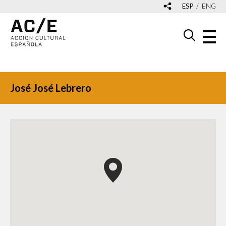
ESP
ENG
José José Lebrero