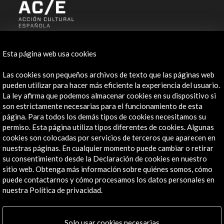
ALERTAS
AC/E
Esta página web usa cookies
Contacta
Las cookies son pequeños archivos de texto que las páginas web
pueden utilizar para hacer más eficiente la experiencia del usuario.
info@accioncultural.es
La ley afirma que podemos almacenar cookies en su dispositivo si
son estrictamente necesarias para el funcionamiento de esta
+34 91 700 4000
página. Para todos los demás tipos de cookies necesitamos su
permiso. Esta página utiliza tipos diferentes de cookies. Algunas
José Abascal, 4 - 4º
cookies son colocadas por servicios de terceros que aparecen en
28003 Madrid, España
nuestras páginas. En cualquier momento puede cambiar o retirar
Canales de contacto
su consentimiento desde la Declaración de cookies en nuestro
sitio web. Obtenga más información sobre quiénes somos, cómo
Explora
puede contactarnos y cómo procesamos los datos personales en
nuestra Política de privacidad.
Institucional
Actividades
Solo usar cookies necesarias