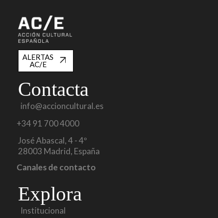
ALERTAS
AC/E
Contacta
info@accioncultural.es
+34 91 700 4000
José Abascal, 4 - 4º
28003 Madrid, España
Canales de contacto
Explora
Institucional