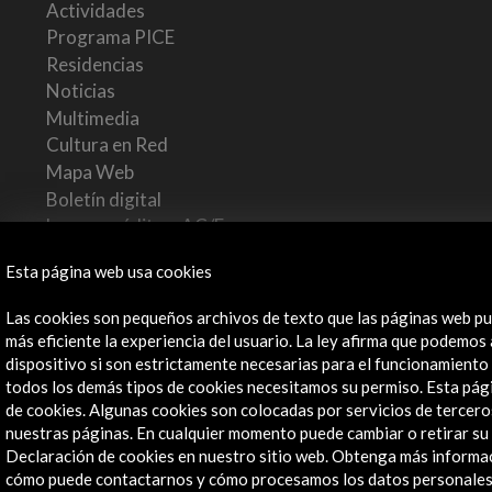
Actividades
Programa PICE
Residencias
Noticias
Multimedia
Cultura en Red
Mapa Web
Boletín digital
Logo y crédito a AC/E
Esta página web usa cookies
Conecta
Las cookies son pequeños archivos de texto que las páginas web pu
X
(Twitter)
más eficiente la experiencia del usuario. La ley afirma que podemos
Instagram
dispositivo si son estrictamente necesarias para el funcionamiento
todos los demás tipos de cookies necesitamos su permiso. Esta págin
LinkedIn
de cookies. Algunas cookies son colocadas por servicios de tercer
Facebook
nuestras páginas. En cualquier momento puede cambiar o retirar su
Youtube
Declaración de cookies en nuestro sitio web. Obtenga más informa
Spotify
cómo puede contactarnos y cómo procesamos los datos personales 