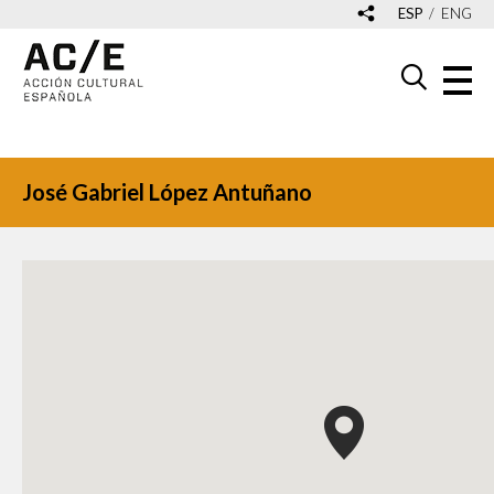
ESP
ENG
José Gabriel López Antuñano