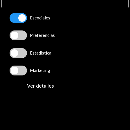
Press Kit
Ver
Esenciales
Preferencias
Línea de tiempo
08 Jul - 16 Jul 2017
Estadistica
Curtas Vila do Conde International Film Festival
Curtas Vila do Conde, Portugal
Marketing
Ver detalles
Recibe las últimas NOVEDADES
Suscríbete a nuestro boletín digital
Ver último boletín