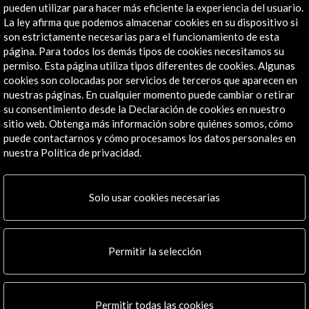
Cultural, CRL
pueden utilizar para hacer más eficiente la experiencia del usuario.
Con la colaboración (entre otros):
La ley afirma que podemos almacenar cookies en su dispositivo si
son estrictamente necesarias para el funcionamiento de esta
- Acción Cultural Española
página. Para todos los demás tipos de cookies necesitamos su
permiso. Esta página utiliza tipos diferentes de cookies. Algunas
Ver todos
(16)
cookies son colocadas por servicios de terceros que aparecen en
nuestras páginas. En cualquier momento puede cambiar o retirar
su consentimiento desde la Declaración de cookies en nuestro
sitio web. Obtenga más información sobre quiénes somos, cómo
puede contactarnos y cómo procesamos los datos personales en
Presencia española en el festival (0.14 MB)
nuestra Política de privacidad.
Descargar
Solo usar cookies necesarias
Enlaces de Interés
Permitir la selección
Programa
Ver
Permitir todas las cookies