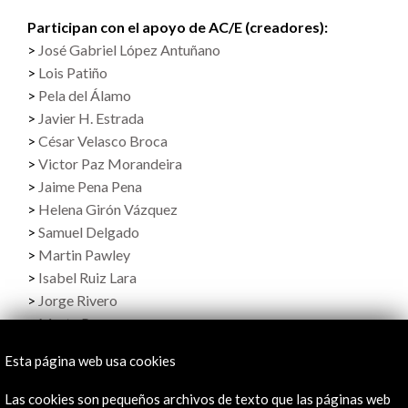
Participan con el apoyo de AC/E (creadores):
José Gabriel López Antuñano
Lois Patiño
Pela del Álamo
Javier H. Estrada
César Velasco Broca
Victor Paz Morandeira
Jaime Pena Pena
Helena Girón Vázquez
Samuel Delgado
Martin Pawley
Isabel Ruiz Lara
Jorge Rivero
Marta Ponsa
Organizado por:
Esta página web usa cookies
Curtas Vila do Conde International Film Festival
Curtas Metragens - Cooperativa de Produção
Las cookies son pequeños archivos de texto que las páginas web