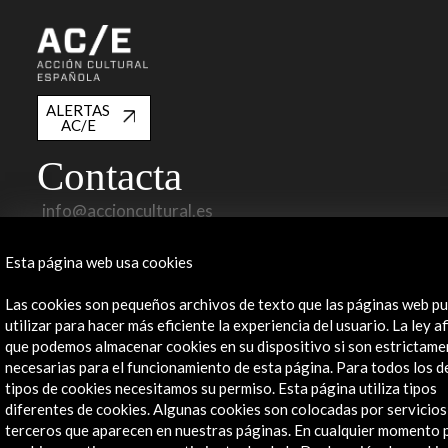
ALERTAS
AC/E
Contacta
info@accioncultural.es
+34 91 700 4000
Esta página web usa cookies
José Abascal, 4 - 4º
28003 Madrid, España
Las cookies son pequeños archivos de texto que las páginas web p
utilizar para hacer más eficiente la experiencia del usuario. La ley a
Canales de contacto
que podemos almacenar cookies en su dispositivo si son estrictame
necesarias para el funcionamiento de esta página. Para todos los 
Explora
tipos de cookies necesitamos su permiso. Esta página utiliza tipos
diferentes de cookies. Algunas cookies son colocadas por servicios
Institucional
terceros que aparecen en nuestras páginas. En cualquier momento