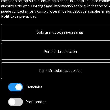
Actividades
cambiar o retirar su consentimiento desde la Declaración de cookie
nuestro sitio web. Obtenga más información sobre quiénes somos,
Programa PICE
puede contactarnos y cómo procesamos los datos personales en nu
Residencias
Política de privacidad.
Noticias
Multimedia
Cultura en Red
Solo usar cookies necesarias
Mapa Web
Boletín digital
Logo y crédito a AC/E
Permitir la selección
Conecta
Permitir todas las cookies
X
(Twitter)
Instagram
LinkedIn
Esenciales
Facebook
Youtube
Preferencias
Spotify
Flickr