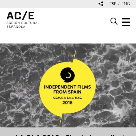
ESP
ENG