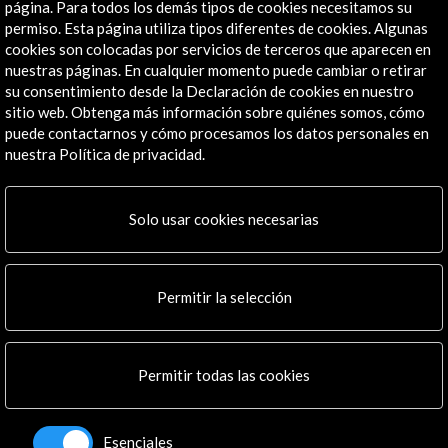
página. Para todos los demás tipos de cookies necesitamos su
permiso. Esta página utiliza tipos diferentes de cookies. Algunas
cookies son colocadas por servicios de terceros que aparecen en
Recibe las últimas NOVEDADES
nuestras páginas. En cualquier momento puede cambiar o retirar
su consentimiento desde la Declaración de cookies en nuestro
sitio web. Obtenga más información sobre quiénes somos, cómo
Suscríbete a nuestro boletín digital
Ver último boletín
puede contactarnos y cómo procesamos los datos personales en
nuestra Política de privacidad.
Solo usar cookies necesarias
Permitir la selección
ALERTAS
AC/E
Contacta
Permitir todas las cookies
info@accioncultural.es
Esenciales