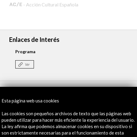
- Acción Cultural Española
Enlaces de Interés
Programa
Ver
Línea de tiempo
31 May - 03 Jun 2018
08 J
Esta página web usa cookies
Varias sedes
Las cookies son pequeños archivos de texto que las páginas web
Los Ángeles, Estados Unidos
pueden utilizar para hacer más eficiente la experiencia del usuario.
La ley afirma que podemos almacenar cookies en su dispositivo si
son estrictamente necesarias para el funcionamiento de esta