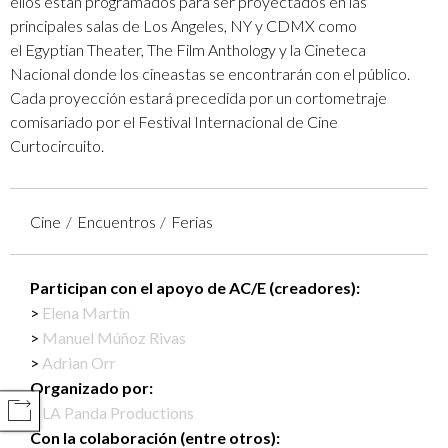
ellos están programados para ser proyectados en las
principales salas de Los Angeles, NY y CDMX como
el Egyptian Theater, The Film Anthology y la Cineteca
Nacional donde los cineastas se encontrarán con el público.
Cada proyección estará precedida por un cortometraje
comisariado por el Festival Internacional de Cine
Curtocircuito.
Cine
Encuentros
Ferias
Participan con el apoyo de AC/E (creadores):
Elena Martín
Manuel Múñoz Rivas
Adrian Orr
Organizado por:
LA Panda Productions
COMPARTIR
Con la colaboración (entre otros):