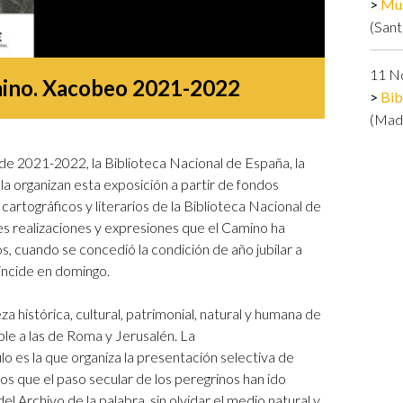
Mus
Logos y crédito a AC/E
(Sant
Contacto
11 N
amino. Xacobeo 2021-2022
Bib
(Madr
e 2021-2022, la Biblioteca Nacional de España, la
la organizan esta exposición a partir de fondos
 cartográficos y literarios de la Biblioteca Nacional de
es realizaciones y expresiones que el Camino ha
, cuando se concedió la condición de año jubilar a
oincide en domingo.
za histórica, cultural, patrimonial, natural y humana de
ble a las de Roma y Jerusalén. La
ulo es la que organiza la presentación selectiva de
gios que el paso secular de los peregrinos han ido
el Archivo de la palabra, sin olvidar el medio natural y