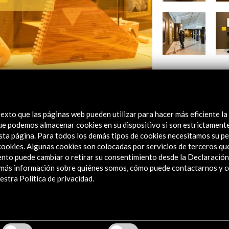
exto que las páginas web pueden utilizar para hacer más eficiente la
 que podemos almacenar cookies en su dispositivo si son estrictament
sta página. Para todos los demás tipos de cookies necesitamos su pe
Folleto / Leaflet
e cookies. Algunas cookies son colocadas por servicios de terceros q
nto puede cambiar o retirar su consentimiento desde la Declaración
Ver
a más información sobre quiénes somos, cómo puede contactarnos y 
stra Política de privacidad.
11 Mar - 29 May 2022