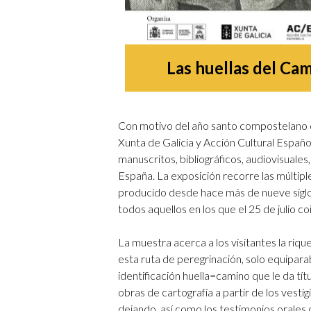
Las huellas del C
Con motivo del año santo compostelano d
Xunta de Galicia y Acción Cultural Españo
manuscritos, bibliográficos, audiovisuales,
España. La exposición recorre las múltipl
producido desde hace más de nueve siglos
todos aquellos en los que el 25 de julio c
La muestra acerca a los visitantes la rique
esta ruta de peregrinación, solo equipara
identificación huella=camino que le da tít
obras de cartografía a partir de los vesti
dejando, así como los testimonios orales d