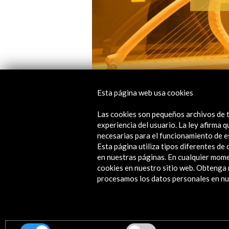
Esta página web usa cookies
Las cookies son pequeños archivos de t
Enlaces de Interés
experiencia del usuario. La ley afirma
necesarias para el funcionamiento de e
Las huellas del camino. BNE
Esta página utiliza tipos diferentes d
en nuestras páginas. En cualquier mome
Ver
cookies en nuestro sitio web. Obteng
procesamos los datos personales en nue
Línea de tiempo
11 Nov 2021 - 06 Feb 2022