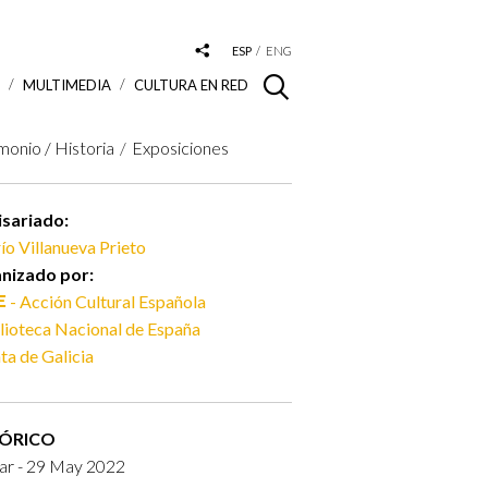
ESP
ENG
S
MULTIMEDIA
CULTURA EN RED
monio / Historia
Exposiciones
sariado:
ío Villanueva Prieto
nizado por:
- Acción Cultural Española
lioteca Nacional de España
ta de Galicia
TÓRICO
ar - 29 May 2022