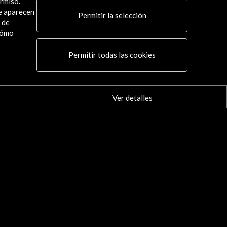
rmiso.
ue aparecen
Permitir la selección
 de
cómo
Permitir todas las cookies
 Felipe. Casa América
Voz de León Felipe ley
poemas
Ver detalles
Ver
Ver