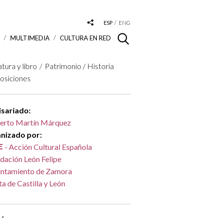
ESP
ENG
S
MULTIMEDIA
CULTURA EN RED
atura y libro
Patrimonio / Historia
osiciones
sariado:
erto Martín Márquez
nizado por:
- Acción Cultural Española
dación León Felipe
ntamiento de Zamora
ta de Castilla y León