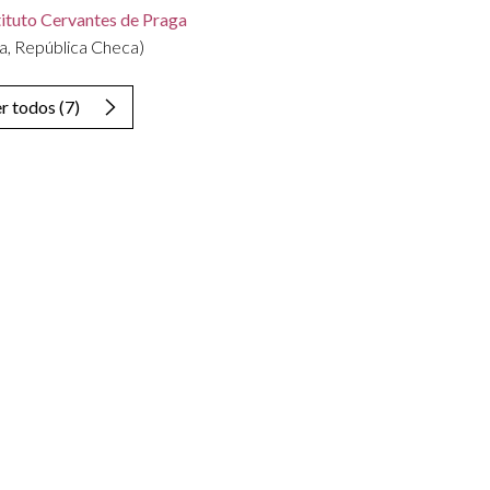
tituto Cervantes de Praga
a, República Checa)
r todos
(
7
)