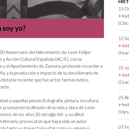
HIS
Logos y crédito a AC/E
15 O
Ins
Contacto
(Chic
n soy yo?
12 Se
Ins
50 Aniversario del fallecimiento de León Felipe
(Nuev
 y Acción Cultural Española (AC/E), con la
eón y el Ayuntamiento de Zamora, pretende recordar a
15 Ju
fía, y la producción e impacto de la obra literaria de
Ins
historia reciente que fue actor, farmacéutico,
(Crac
oeta.
25 A
dad a aquellas piezas (fotografía, pintura, escultura,
Ins
e promueven la difusión de la vida y obra de León
(Vars
zos de los años 20 del siglo XX- y su difícil
n literaria, provocaron que haya sido un autor
07 Fe
da tanto su trayectoria vital como su universo