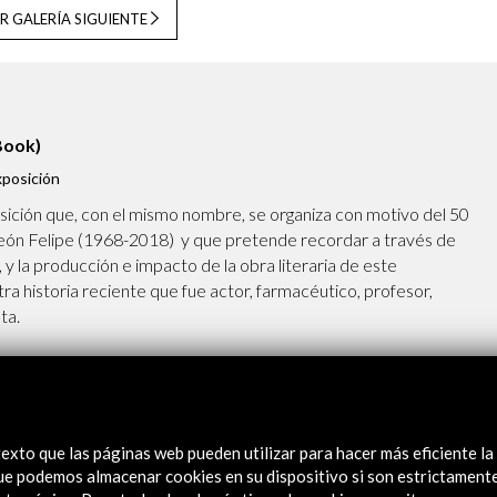
R GALERÍA SIGUIENTE
Book)
posición
sición que, con el mismo nombre, se organiza con motivo del 50
 León Felipe (1968-2018) y que pretende recordar a través de
a, y la producción e impacto de la obra literaria de este
ra historia reciente que fue actor, farmacéutico, profesor,
ta.
exto que las páginas web pueden utilizar para hacer más eficiente la
de sus versos
 que podemos almacenar cookies en su dispositivo si son estrictament