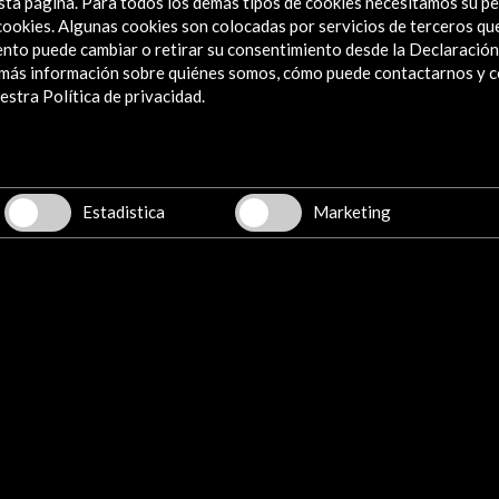
sta página. Para todos los demás tipos de cookies necesitamos su pe
e cookies. Algunas cookies son colocadas por servicios de terceros q
oesía de León Felipe
nto puede cambiar o retirar su consentimiento desde la Declaración
a más información sobre quiénes somos, cómo puede contactarnos y 
stra Política de privacidad.
lipe
s
León Felipe. BNE
León
ectiva general
Estadistica
Marketing
Ver
ores en León Felipe
ura y simbología