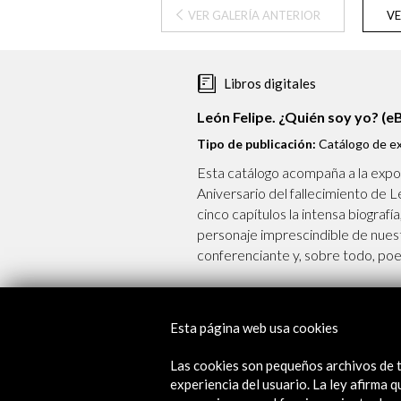
VER GALERÍA ANTERIOR
VE
Libros digitales
León Felipe. ¿Quién soy yo? (e
Tipo de publicación:
Catálogo de ex
Esta catálogo acompaña a la expo
Aniversario del fallecimiento de
cinco capítulos la intensa biografí
personaje imprescindible de nuest
conferenciante y, sobre todo, poe
​Índice
Introducción
Esta página web usa cookies
Alberto Martín Márquez
Leer
Las cookies son pequeños archivos de t
León Felipe: historia y recorrido 
experiencia del usuario. La ley afirma
Juan Frau