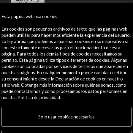
AC/E
Contacta
Esta página web usa cookies
info@accioncultural.es
Las cookies son pequeños archivos de texto que las páginas web
pueden utilizar para hacer más eficiente la experiencia del usuario.
+34 91 700 4000
La ley afirma que podemos almacenar cookies en su dispositivo si
son estrictamente necesarias para el funcionamiento de esta
José Abascal, 4 - 4º
página. Para todos los demás tipos de cookies necesitamos su
28003 Madrid, España
permiso. Esta página utiliza tipos diferentes de cookies. Algunas
Canales de contacto
cookies son colocadas por servicios de terceros que aparecen en
nuestras páginas. En cualquier momento puede cambiar o retirar
Explora
su consentimiento desde la Declaración de cookies en nuestro
sitio web. Obtenga más información sobre quiénes somos, cómo
puede contactarnos y cómo procesamos los datos personales en
Institucional
nuestra Política de privacidad.
Actividades
Programa PICE
Residencias
Solo usar cookies necesarias
Noticias
Multimedia