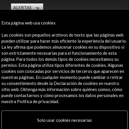
ALERTAS
AC/E
Contacta
Esta página web usa cookies
Las cookies son pequeños archivos de texto que las páginas web
info@accioncultural.es
pueden utilizar para hacer más eficiente la experiencia del usuario.
+34 91 700 4000
La ley afirma que podemos almacenar cookies en su dispositivo si
son estrictamente necesarias para el funcionamiento de esta
José Abascal, 4 - 4º
página. Para todos los demás tipos de cookies necesitamos su
28003 Madrid, España
permiso. Esta página utiliza tipos diferentes de cookies. Algunas
cookies son colocadas por servicios de terceros que aparecen en
Canales de contacto
nuestras páginas. En cualquier momento puede cambiar o retirar
su consentimiento desde la Declaración de cookies en nuestro
Explora
sitio web. Obtenga más información sobre quiénes somos, cómo
puede contactarnos y cómo procesamos los datos personales en
Institucional
nuestra Política de privacidad.
Actividades
Programa PICE
Residencias
Solo usar cookies necesarias
Noticias