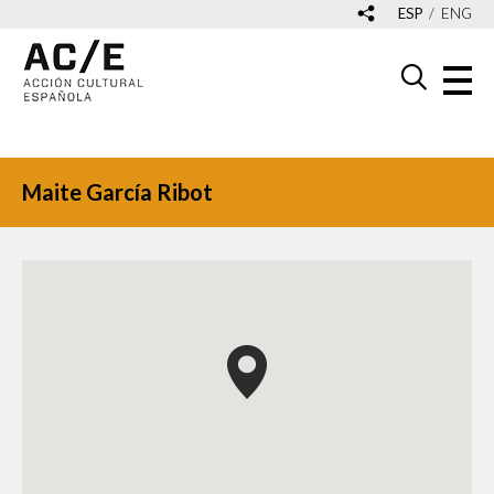
ESP
ENG
Maite García Ribot