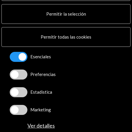
Multimedia
Cultura en Red
Permitir la selección
Mapa Web
Boletín digital
Logo y crédito a AC/E
Permitir todas las cookies
Conecta
Esenciales
X
(Twitter)
Instagram
Preferencias
LinkedIn
Facebook
Youtube
Estadistica
Spotify
Flickr
Marketing
TikTok
Ver detalles