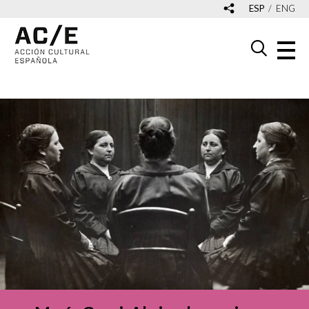
ESP
ENG