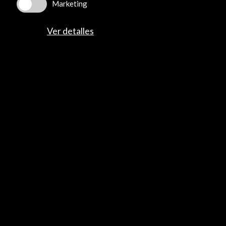
Marketing
Multimedia
Cultura en Red
Ver detalles
Mapa Web
Boletín digital
Logo y crédito a AC/E
Conecta
X
(Twitter)
Instagram
LinkedIn
Facebook
Youtube
Spotify
Flickr
TikTok