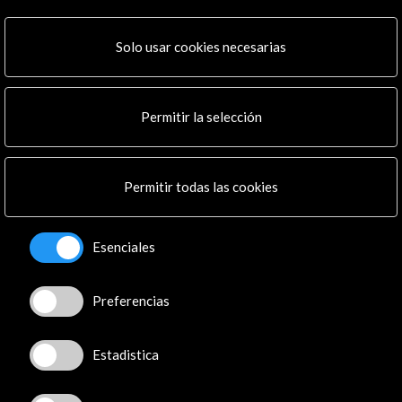
ALERTAS
AC/E
Solo usar cookies necesarias
Contacta
info@accioncultural.es
Permitir la selección
+34 91 700 4000
José Abascal, 4 - 4º
Permitir todas las cookies
28003 Madrid, España
Canales de contacto
Esenciales
Explora
Preferencias
Institucional
Actividades
Programa PICE
Estadistica
Residencias
Noticias