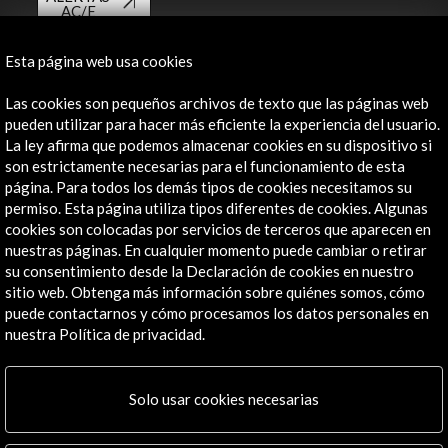
AC/E
Contacta
Esta página web usa cookies
info@accioncultural.es
Las cookies son pequeños archivos de texto que las páginas web
pueden utilizar para hacer más eficiente la experiencia del usuario.
+34 91 700 4000
La ley afirma que podemos almacenar cookies en su dispositivo si
son estrictamente necesarias para el funcionamiento de esta
José Abascal, 4 - 4º
página. Para todos los demás tipos de cookies necesitamos su
28003 Madrid, España
permiso. Esta página utiliza tipos diferentes de cookies. Algunas
Canales de contacto
cookies son colocadas por servicios de terceros que aparecen en
nuestras páginas. En cualquier momento puede cambiar o retirar
Explora
su consentimiento desde la Declaración de cookies en nuestro
sitio web. Obtenga más información sobre quiénes somos, cómo
Institucional
puede contactarnos y cómo procesamos los datos personales en
nuestra Política de privacidad.
Actividades
Programa PICE
Residencias
Solo usar cookies necesarias
Noticias
Multimedia