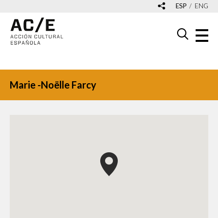
ESP
ENG
Marie -Noëlle Farcy