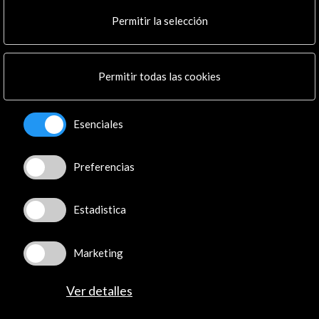
Cultura en Red
Permitir la selección
Mapa Web
Boletín digital
Logo y crédito a AC/E
Permitir todas las cookies
Conecta
Esenciales
X
(Twitter)
Instagram
LinkedIn
Preferencias
Facebook
Youtube
Estadistica
Spotify
Flickr
Marketing
TikTok
Ver detalles
© Acción Cultural Española (AC/E) /
Política de