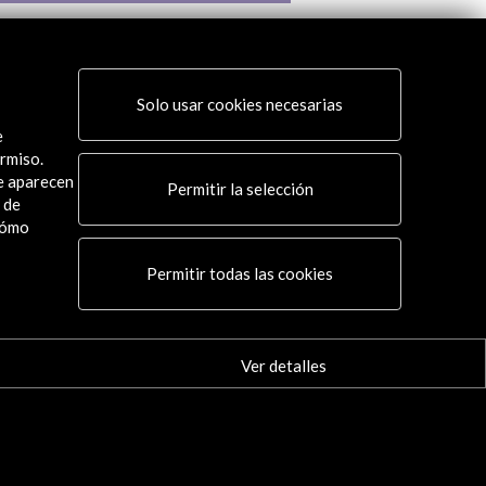
a Internacional de Cinema de São
México fotografiado 
 2014
Ver actividad
Solo usar cookies necesarias
 actividad
e
rmiso.
ue aparecen
Permitir la selección
 de
cómo
Conecta
Permitir todas las cookies
X
(Twitter)
Instagram
Ver detalles
LinkedIn
Facebook
Youtube
Spotify
Flickr