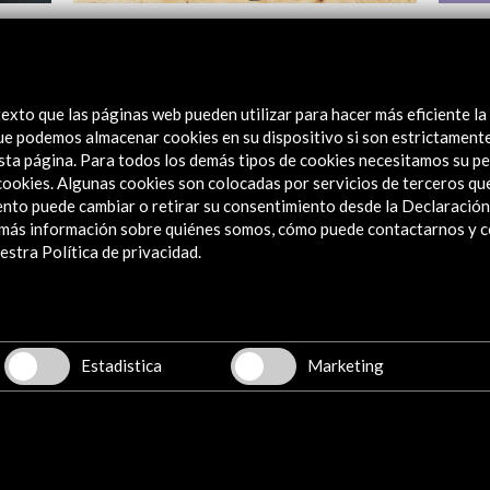
 São
Mostra Internacional de Cine de São Paulo
Mostr
2015
Paulo
Ver actividad
Ver
exto que las páginas web pueden utilizar para hacer más eficiente la
 que podemos almacenar cookies en su dispositivo si son estrictament
sta página. Para todos los demás tipos de cookies necesitamos su pe
e cookies. Algunas cookies son colocadas por servicios de terceros q
nto puede cambiar o retirar su consentimiento desde la Declaración
a más información sobre quiénes somos, cómo puede contactarnos y 
stra Política de privacidad.
Explora
Institucional
Actividades
Estadistica
Marketing
Programa PICE
Residencias
Noticias
Multimedia
Cultura en Red