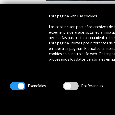
Mostra Internacional de Cinema em
Paulo 2017
Esta página web usa cookies
Ver actividad
Las cookies son pequeños archivos de t
experiencia del usuario. La ley afirma
necesarias para el funcionamiento de e
Esta página utiliza tipos diferentes d
en nuestras páginas. En cualquier mome
cookies en nuestro sitio web. Obteng
procesamos los datos personales en nue
Contacta
info@accioncultural.es
+34 91 700 4000
Esenciales
Preferencias
ALERTAS
AC/E
José Abascal, 4 - 4º
28003 Madrid, España
Canales de contacto