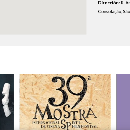
Dirección:
R. An
Logos y crédito a AC/E
Consolação, São
Contacto