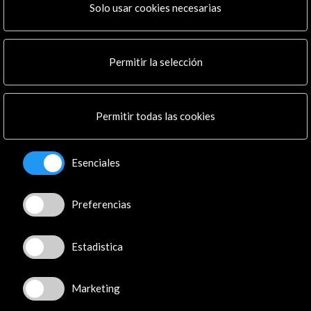
Actividades
Solo usar cookies necesarias
Programa PICE
Residencias
Noticias
Permitir la selección
Multimedia
Cultura en Red
Mapa Web
Permitir todas las cookies
Boletín digital
Logo y crédito a AC/E
Esenciales
Conecta
Preferencias
X
(Twitter)
Instagram
LinkedIn
Estadistica
Facebook
Youtube
Marketing
Spotify
Flickr