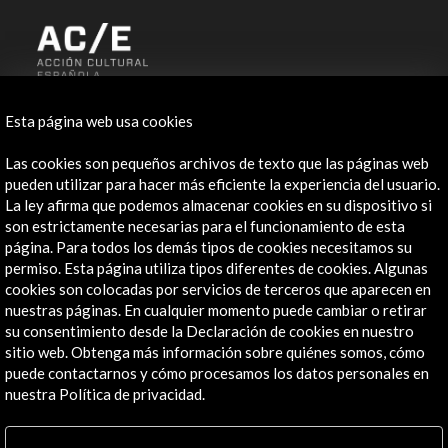
ALERTAS
Esta página web usa cookies
AC/E
Contacta
Las cookies son pequeños archivos de texto que las páginas web
pueden utilizar para hacer más eficiente la experiencia del usuario.
La ley afirma que podemos almacenar cookies en su dispositivo si
info@accioncultural.es
son estrictamente necesarias para el funcionamiento de esta
+34 91 700 4000
página. Para todos los demás tipos de cookies necesitamos su
permiso. Esta página utiliza tipos diferentes de cookies. Algunas
José Abascal, 4 - 4º
cookies son colocadas por servicios de terceros que aparecen en
28003 Madrid, España
nuestras páginas. En cualquier momento puede cambiar o retirar
su consentimiento desde la Declaración de cookies en nuestro
Canales de contacto
sitio web. Obtenga más información sobre quiénes somos, cómo
puede contactarnos y cómo procesamos los datos personales en
Explora
nuestra Política de privacidad.
Institucional