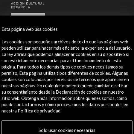
ALERTAS
AC/E
Esta página web usa cookies
Contacta
Las cookies son pequeños archivos de texto que las páginas web
info@accioncultural.es
pueden utilizar para hacer más eficiente la experiencia del usuario.
La ley afirma que podemos almacenar cookies en su dispositivo si
+34 91 700 4000
son estrictamente necesarias para el funcionamiento de esta
página. Para todos los demás tipos de cookies necesitamos su
José Abascal, 4 - 4º
permiso. Esta página utiliza tipos diferentes de cookies. Algunas
28003 Madrid, España
cookies son colocadas por servicios de terceros que aparecen en
Canales de contacto
nuestras páginas. En cualquier momento puede cambiar o retirar
su consentimiento desde la Declaración de cookies en nuestro
Explora
sitio web. Obtenga más información sobre quiénes somos, cómo
puede contactarnos y cómo procesamos los datos personales en
nuestra Política de privacidad.
Institucional
Actividades
Programa PICE
Solo usar cookies necesarias
Residencias