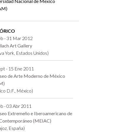
ersidad Nacional de Mexico
AM)
TÓRICO
eb - 31 Mar 2012
lach Art Gallery
a York, Estados Unidos)
pt - 15 Ene 2011
eo de Arte Moderno de México
M)
co D.F., México)
b - 03 Abr 2011
eo Extremeño e Iberoamericano de
 Contemporáneo (MEIAC)
joz, España)