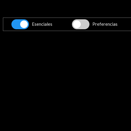
Línea de tiempo
21 Oct 2010 - 02 Ene 2011
11
Esenciales
Preferencias
Instituto Valenciano de Arte
Moderno
Valencia, España
Recibe las últimas NOVE
Suscríbete a nuestro boletín digital