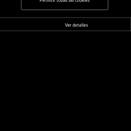
Permitir todas las cookies
11 Feb - 31 Mar 2012
Ver detalles
Wallach Art Gallery
Nueva York, Estados Unidos