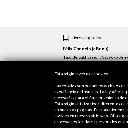
Libros digitales
Félix Candela (eBook)
Tipo de publicación:
Catálogo de ex
Este libro ofrece un recorrido por 
número de fotografías de su obra y 
Esta página web usa cookies
guerra civil española (1936-1939)
pueblo mexicano, quienes le dieron
Las cookies son pequeños archivos de t
experiencia del usuario. La ley afirma
América rehízo su vida personal y 
necesarias para el funcionamiento de e
Esta página utiliza tipos diferentes d
Disponible en
español.
en nuestras páginas. En cualquier mome
cookies en nuestro sitio web. Obteng
Leer
procesamos los datos personales en nue