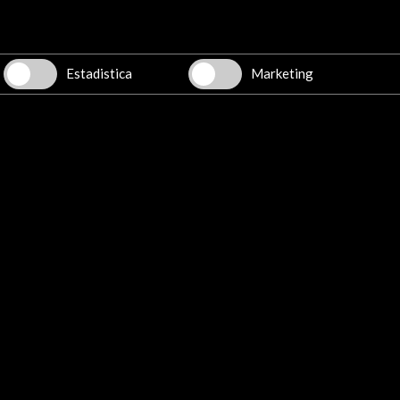
 Feb - 03 Abr 2011
22 Sept - 15 Ene 2011
Estadistica
Marketing
Museo Extremeño e
Museo de Arte Moderno de México
Iberoamericano de Arte
(MAM)
Contemporáneo (MEIAC)
Mexico D.F., México
Badajoz, España
DADES
Ver último boletín