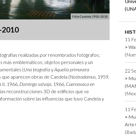
Univ
Logos y crédito a AC/E
(UN
Félix Candela 1910-2010
Contacto
0-2010
HIS
11 F
Wal
(Nuev
tografías realizadas por renombrados fotógrafos;
ios más emblemáticos; objetos personales y un
umentales (
Una biografía
y
Aquella primavera
22 Se
os que aparecen obras de Candela (
Nostradamus
, 1959,
Mus
 ti
, 1966,
Domingo salvaje
, 1966,
Cuernavaca en
(MA
rias reconstrucciones 3D de edificios que se
(Mexi
nformación sobre las influencias que tuvo Candela y
11 Fe
Mus
Arte
(Bada