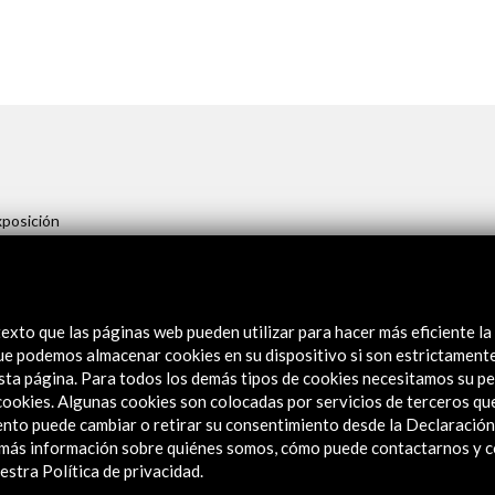
posición
la trayectoria vital del arquitecto y de su obra. Incluye un gran
de su vida. Félix Candela, nacido en España, se exilió tras la
, siendo acogido, como tantos otros, por Lázaro Cárdenas y el
 la oportunidad de desarrollar su trabajo en libertad. En
exto que las páginas web pueden utilizar para hacer más eficiente la
 que podemos almacenar cookies en su dispositivo si son estrictament
profesional.
sta página. Para todos los demás tipos de cookies necesitamos su pe
e cookies. Algunas cookies son colocadas por servicios de terceros q
nto puede cambiar o retirar su consentimiento desde la Declaración
a más información sobre quiénes somos, cómo puede contactarnos y 
stra Política de privacidad.