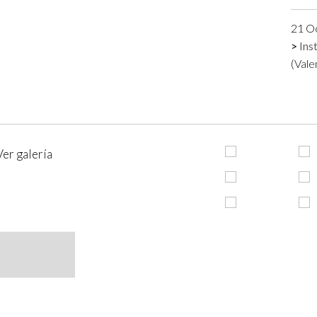
21 O
Ins
(Vale