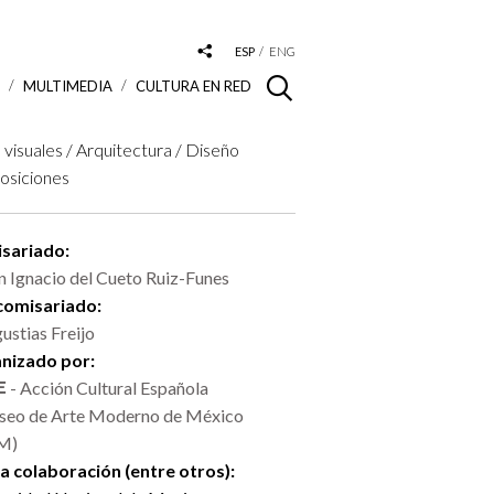
ESP
ENG
S
MULTIMEDIA
CULTURA EN RED
 visuales / Arquitectura / Diseño
osiciones
sariado:
n Ignacio del Cueto Ruiz-Funes
comisariado:
ustias Freijo
nizado por:
- Acción Cultural Española
eo de Arte Moderno de México
M)
la colaboración (entre otros):