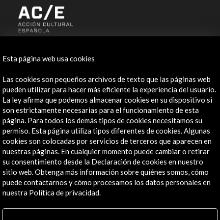
ALERTAS
AC/E
Esta página web usa cookies
Contacta
Las cookies son pequeños archivos de texto que las páginas web
pueden utilizar para hacer más eficiente la experiencia del usuario.
info@accioncultural.es
La ley afirma que podemos almacenar cookies en su dispositivo si
son estrictamente necesarias para el funcionamiento de esta
+34 91 700 4000
página. Para todos los demás tipos de cookies necesitamos su
José Abascal, 4 - 4º
permiso. Esta página utiliza tipos diferentes de cookies. Algunas
28003 Madrid, España
cookies son colocadas por servicios de terceros que aparecen en
nuestras páginas. En cualquier momento puede cambiar o retirar
Canales de contacto
su consentimiento desde la Declaración de cookies en nuestro
sitio web. Obtenga más información sobre quiénes somos, cómo
Explora
puede contactarnos y cómo procesamos los datos personales en
nuestra Política de privacidad.
Institucional
Actividades