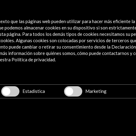
nidad
exto que las páginas web pueden utilizar para hacer más eficiente la
 que podemos almacenar cookies en su dispositivo si son estrictament
sta página. Para todos los demás tipos de cookies necesitamos su pe
e cookies. Algunas cookies son colocadas por servicios de terceros q
nto puede cambiar o retirar su consentimiento desde la Declaración
a más información sobre quiénes somos, cómo puede contactarnos y 
Explora
stra Política de privacidad.
Institucional
Actividades
Programa PICE
Estadistica
Marketing
Residencias
Noticias
Multimedia
Cultura en Red
Mapa Web
Boletín digital