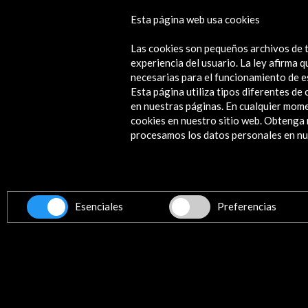
Esta página web usa cookies
Generación del 14. Ciencia y moder
Las cookies son pequeños archivos de t
Ver actividad
experiencia del usuario. La ley afirma
necesarias para el funcionamiento de e
Esta página utiliza tipos diferentes d
en nuestras páginas. En cualquier mome
cookies en nuestro sitio web. Obteng
Contacta
procesamos los datos personales en nue
info@accioncultural.es
+34 91 700 4000
ALERTAS
AC/E
Esenciales
Preferencias
José Abascal, 4 - 4º
28003 Madrid, España
Canales de contacto