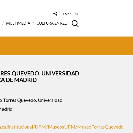
ESP
ENG
S
MULTIMEDIA
CULTURA EN RED
RES QUEVEDO. UNIVERSIDAD
CA DE MADRID
 Torres Quevedo. Universidad
Madrid
m.es/institucional/UPM/MuseosUPM/MuseoTorresQuevedo