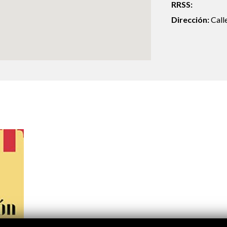
RRSS:
Logos y crédito a AC/E
Dirección:
Call
Contacto