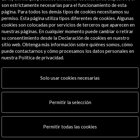
Explora
son estrictamente necesarias para el funcionamiento de esta
página. Para todos los demás tipos de cookies necesitamos su
Institucional
permiso. Esta página utiliza tipos diferentes de cookies. Algunas
cookies son colocadas por servicios de terceros que aparecen en
Actividades
nuestras páginas. En cualquier momento puede cambiar o retirar
Programa PICE
su consentimiento desde la Declaración de cookies en nuestro
Residencias
sitio web. Obtenga más información sobre quiénes somos, cómo
Noticias
puede contactarnos y cómo procesamos los datos personales en
Multimedia
nuestra Política de privacidad.
Cultura en Red
Mapa Web
Solo usar cookies necesarias
Boletín digital
Logo y crédito a AC/E
Permitir la selección
Conecta
X
(Twitter)
Instagram
Permitir todas las cookies
LinkedIn