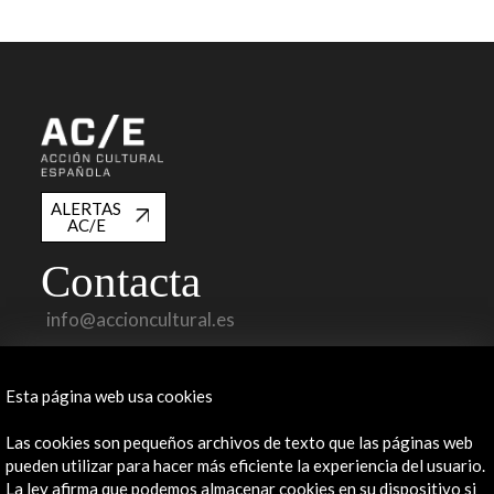
ALERTAS
AC/E
Contacta
info@accioncultural.es
+34 91 700 4000
Esta página web usa cookies
José Abascal, 4 - 4º
28003 Madrid, España
Las cookies son pequeños archivos de texto que las páginas web
Canales de contacto
pueden utilizar para hacer más eficiente la experiencia del usuario.
La ley afirma que podemos almacenar cookies en su dispositivo si