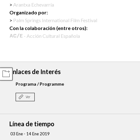
Arantxa Echevarría
Organizado por:
Palm Springs International Film Festival
Con la colaboración (entre otros):
- Acción Cultural Española
Enlaces de Interés
COMPARTIR
Programa / Programme
Ver
Línea de tiempo
03 Ene - 14 Ene 2019