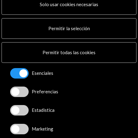
Solo usar cookies necesarias
Contacta
info@accioncultural.es
Permitir la selección
+34 91 700 4000
José Abascal, 4 - 4º
28003 Madrid, España
Permitir todas las cookies
Canales de contacto
Explora
Esenciales
Institucional
Preferencias
Actividades
Programa PICE
Residencias
Estadistica
Noticias
Multimedia
Marketing
Cultura en Red