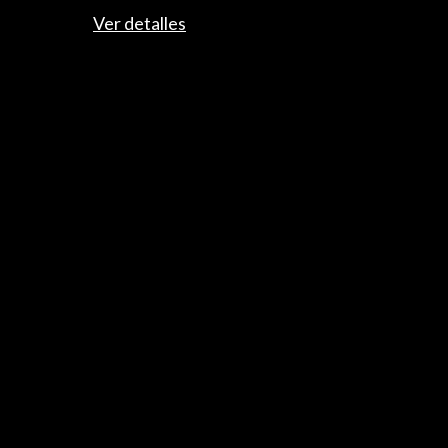
Mapa Web
Ver detalles
Boletín digital
Logo y crédito a AC/E
Conecta
X
(Twitter)
Instagram
LinkedIn
Facebook
Youtube
Spotify
Flickr
TikTok
© Acción Cultural Española (AC/E) /
Política de
Privacidad y de Cookies