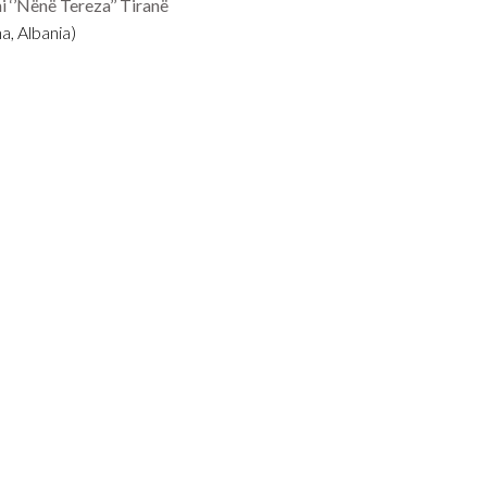
i ‘’Nënë Tereza’’ Tiranë
na, Albania)