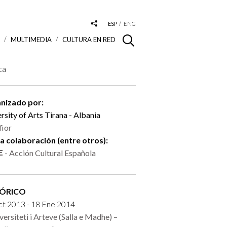
ESP
ENG
S
MULTIMEDIA
CULTURA EN RED
ca
nizado por:
rsity of Arts Tirana - Albania
fior
la colaboración (entre otros):
- Acción Cultural Española
TÓRICO
ct 2013 - 18 Ene 2014
versiteti i Arteve (Salla e Madhe) –