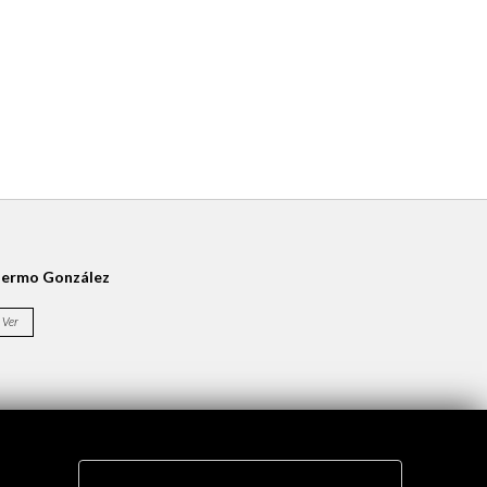
lermo González
Pianodrom. Facebook
Ver
Ver
Pianodrom. Promo Sp
Ver