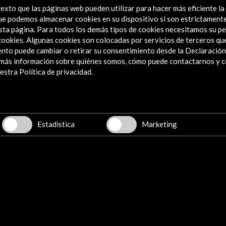
exto que las páginas web pueden utilizar para hacer más eficiente la
 que podemos almacenar cookies en su dispositivo si son estrictament
sta página. Para todos los demás tipos de cookies necesitamos su pe
e cookies. Algunas cookies son colocadas por servicios de terceros q
nto puede cambiar o retirar su consentimiento desde la Declaración
shi ‘’Nënë Tereza’’ Tiranë
a más información sobre quiénes somos, cómo puede contactarnos y 
stra Política de privacidad.
Estadistica
Marketing
DADES
Ver último boletín
Explora