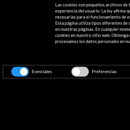
Las cookies son pequeños archivos de t
experiencia del usuario. La ley afirma
Línea de tiempo
necesarias para el funcionamiento de e
12 Oct 2013 - 18 Ene 2014
Esta página utiliza tipos diferentes d
en nuestras páginas. En cualquier mome
Universiteti i Arteve (Salla e Madhe) – She
cookies en nuestro sitio web. Obteng
Tirana, Albania
procesamos los datos personales en nue
Esenciales
Preferencias
Recibe las últimas NOVE
Suscríbete a nuestro boletín digital
Contacta