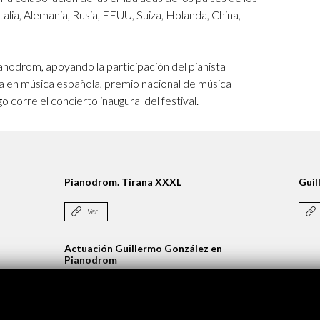
Italia, Alemania, Rusia, EEUU, Suiza, Holanda, China,
anodrom, apoyando la participación del pianista
sta en música española, premio nacional de música
go corre el
concierto inaugural del festival.
Pianodrom. Tirana XXXL
Guil
Ver
Actuación Guillermo González en
Pianodrom
Ver