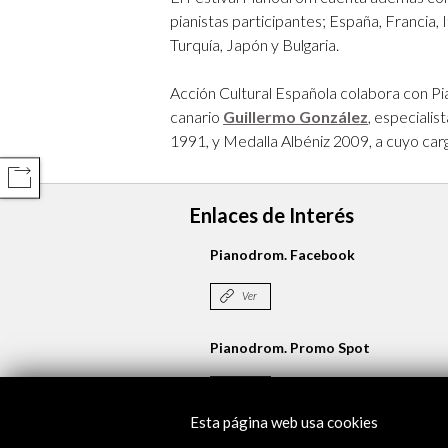
pianistas participantes; España, Francia, 
Turquía, Japón y Bulgaria.
Acción Cultural Española colabora con Pi
canario
Guillermo González
, especiali
1991, y Medalla Albéniz 2009, a cuyo car
COMPARTIR
Enlaces de Interés
ez
Pianodrom. Facebook
Ver
Pianodrom. Promo Spot
Ver
Esta página web usa cookies