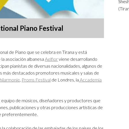
Shesh
Logos y crédito a AC/E
(Tira
Contacto
tional Piano Festival
onal de Piano que se celebra en Tirana y está
 la asociación albanesa
Aelfior
viene desarrollando
cipan pianistas de diversas nacionalidades, algunos de
los más destacados promotores musicales y salas de
hilarmonie
,
Proms Festival
de Londres, la
Accademia
un equipo de músicos, diseñadores y productores que
ones, publicaciones y otras producciones artísticas de
te preferentemente.
la colaboración de las embajadas de los países de los