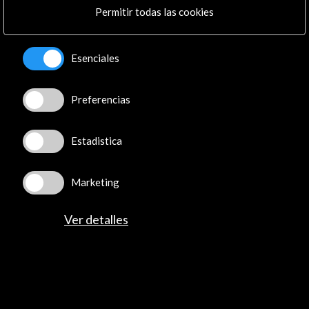
Permitir todas las cookies
Recibe las últimas NOVEDADES
Esenciales
Suscríbete a nuestro boletín digital
Ver último boletín
Preferencias
Estadistica
Marketing
Ver detalles
ALERTAS
AC/E
Contacta
info@accioncultural.es