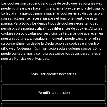
Las cookies son pequeños archivos de texto que las páginas web
pueden utilizar para hacer más eficiente la experiencia del usuario.
Enlaces de Interés
La ley afirma que podemos almacenar cookies en su dispositivo si
son estrictamente necesarias para el funcionamiento de esta
Poetas 2016
página. Para todos los demás tipos de cookies necesitamos su
permiso. Esta página utiliza tipos diferentes de cookies. Algunas
Ver
cookies son colocadas por servicios de terceros que aparecen en
nuestras páginas. En cualquier momento puede cambiar o retirar
su consentimiento desde la Declaración de cookies en nuestro
Concurso de poesía "Sombras poéticas"
sitio web. Obtenga más información sobre quiénes somos, cómo
puede contactarnos y cómo procesamos los datos personales en
Ver
nuestra Política de privacidad.
Línea de tiempo
Solo usar cookies necesarias
28 May - 29 May 2016
Casa del Lector. Matadero Madrid
Permitir la selección
Madrid, España