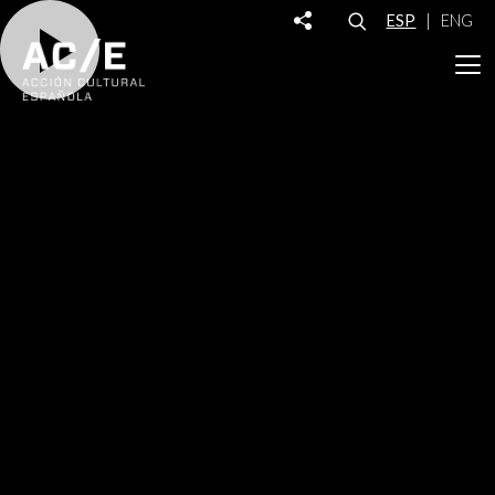
ESP
|
ENG