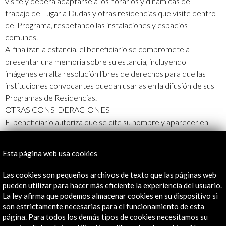
visite y deberá adaptarse a los horarios y dinámicas de
trabajo de Lugar a Dudas y otras residencias que visite dentro
del Programa, respetando las instalaciones y espacios
comunes.
Al finalizar la estancia, el beneficiario se compromete a
presentar una memoria sobre su estancia, incluyendo
imágenes en alta resolución libres de derechos para que las
instituciones convocantes puedan usarlas en la difusión de sus
Programas de Residencias.
OTRAS CONSIDERACIONES
El beneficiario autoriza que se cite su nombre y aparecer en
imágenes (fotografía, vídeo, etc.) para la difusión informativa o
promocional del programa de residencias.
Esta página web usa cookies
La organización se reserva el derecho a hacer modificaciones
o tomar iniciativas no reguladas en estas bases, siempre que
Las cookies son pequeños archivos de texto que las páginas web
supongan mejoras que afecten directamente al éxito del
pueden utilizar para hacer más eficiente la experiencia del usuario.
proyecto. La interpretación de las bases dependerá
La ley afirma que podemos almacenar cookies en su dispositivo si
son estrictamente necesarias para el funcionamiento de esta
exclusivamente de los miembros de la Comisión de
página. Para todos los demás tipos de cookies necesitamos su
Valoración.