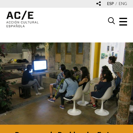
ESP
ENG