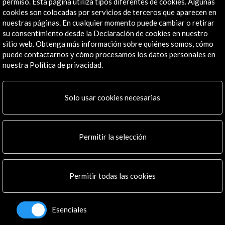
permiso. Esta página utiliza tipos diferentes de cookies. Algunas
El incumplimiento de lo establecido en las presentes bases
cookies son colocadas por servicios de terceros que aparecen en
podría suponer la interrupción de la residencia y del pago
nuestras páginas. En cualquier momento puede cambiar o retirar
acordado, así como, si el Comité de Valoración lo considerara
su consentimiento desde la Declaración de cookies en nuestro
oportuno, el reintegro de lo recibido hasta el momento por
sitio web. Obtenga más información sobre quiénes somos, cómo
parte del Residente.
puede contactarnos y cómo procesamos los datos personales en
nuestra Política de privacidad.
Artes visuales / Arquitectura / Diseño
Residencias
Solo usar cookies necesarias
EN EL MARCO DE:
Permitir la selección
Permitir todas las cookies
Esenciales