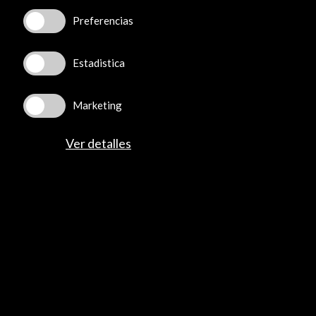
Preferencias
Foco Cultura España-Colombia 2018-2019
Estadistica
Creador / artista:
Marketing
Ana Bilbao
Organizado por:
Ver detalles
- Acción Cultural Española
Lugar a dudas
Enlaces de Interés
Residencias Lugas a dudas
Ver