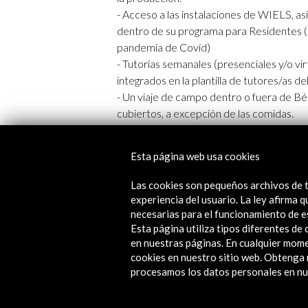
- Acceso a las instalaciones de WIELS, as
dentro de su programa para Residentes (su
pandemia de Covid)
- Tutorías semanales (presenciales y/o vi
integrados en la plantilla de tutores/as
- Un viaje de campo dentro o fuera de Bélg
cubiertos, a excepción de las comidas.
- Una presentación / conferencia pública d
formato será decidido en concertación c
Esta página web usa cookies
- Visitas al estudio de comisarios/as, arti
- Inclusión de su proyecto dentro del ar
Las cookies son pequeños archivos de t
experiencia del usuario. La ley afirma
Documentación requerida y plazo de 
necesarias para el funcionamiento de e
Esta página utiliza tipos diferentes d
*
Ver Bases convocatoria (PDF) >
en nuestras páginas. En cualquier mome
*
Ver ficha de solicitud (PDF)>
cookies en nuestro sitio web. Obteng
procesamos los datos personales en nue
Para información ulterior pueden dirigirse