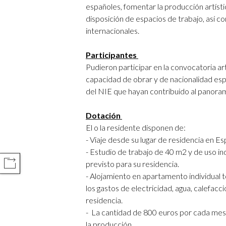
españoles, fomentar la producción artístic
disposición de espacios de trabajo, así co
internacionales.
Participantes
Pudieron participar en la convocatoria ar
capacidad de obrar y de nacionalidad es
del NIE que hayan contribuido al panorama
Dotación
El o la residente disponen de:
- Viaje desde su lugar de residencia en Es
- Estudio de trabajo de 40 m2 y de uso in
previsto para su residencia.
COMPARTIR
- Alojamiento en apartamento individual
los gastos de electricidad, agua, calefacc
residencia.
- La cantidad de 800 euros por cada mes
la producción.