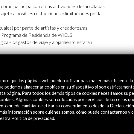
í como participación en las actividades desarrolladas
jeto a posibles restricciones o limitaciones por la
rtuales) por parte de artistas y creadores/as
 del Programa de Residencia de WIELS.
ica - los gastos de viaje y alojamiento estarán
urante la residencia (virtual o presencial, cuyo
on los/as demás residentes y el equipo de WIELS)
stas o críticos/as invitados/as por WIELS.
chivo web de artistas residentes de WIELS.
exto que las páginas web pueden utilizar para hacer más eficiente la
 que podemos almacenar cookies en su dispositivo si son estrictament
solicitud
sta página. Para todos los demás tipos de cookies necesitamos su pe
e cookies. Algunas cookies son colocadas por servicios de terceros q
nto puede cambiar o retirar su consentimiento desde la Declaración
a más información sobre quiénes somos, cómo puede contactarnos y 
stra Política de privacidad.
 a:
residency@wiels.org