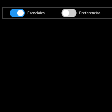
Esenciales
Preferencias
Texto de la convocatoria (0.
Descargar
Enlaces de Interés
Wiels Contemporary Art Center
Ver
Línea de tiempo
22 Feb - 18 Abr 2021
Convocatoria