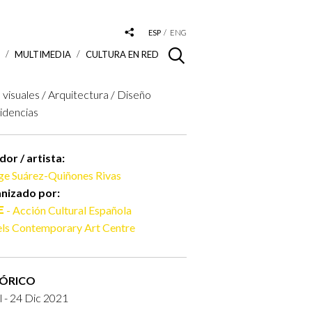
ESP
ENG
S
MULTIMEDIA
CULTURA EN RED
 visuales / Arquitectura / Diseño
idencias
or / artista:
ge Suárez-Quiñones Rivas
nizado por:
- Acción Cultural Española
ls Contemporary Art Centre
TÓRICO
l - 24 Dic 2021