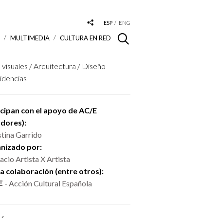
ESP
ENG
S
MULTIMEDIA
CULTURA EN RED
 visuales / Arquitectura / Diseño
idencias
icipan con el apoyo de AC/E
adores):
stina Garrido
nizado por:
acio Artista X Artista
la colaboración (entre otros):
- Acción Cultural Española