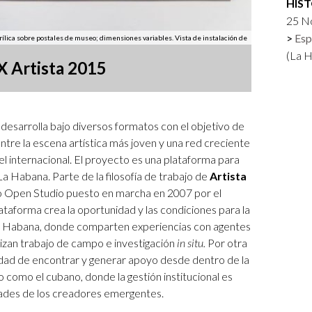
HIS
Logos y crédito a AC/E
25 No
Esp
acrílica sobre postales de museo; dimensiones variables. Vista de instalación de
Contacto
(La 
X Artista 2015
e desarrolla bajo diversos formatos con el objetivo de
ntre la escena artística más joven y una red creciente
vel internacional. El proyecto es una plataforma para
La Habana. Parte de la filosofía de trabajo de
Artista
o Open Studio puesto en marcha en 2007 por el
ataforma crea la oportunidad y las condiciones para la
 La Habana, donde comparten experiencias con agentes
alizan trabajo de campo e investigación
in situ.
Por otra
sidad de encontrar y generar apoyo desde dentro de la
 como el cubano, donde la gestión institucional es
dades de los creadores emergentes.