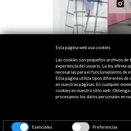
Esta página web usa cookies
Las cookies son pequeños archivos de t
experiencia del usuario. La ley afirma
necesarias para el funcionamiento de e
Dossier (5.36 MB)
Esta página utiliza tipos diferentes d
en nuestras páginas. En cualquier mome
Descargar
cookies en nuestro sitio web. Obteng
procesamos los datos personales en nue
Línea de tiempo
25 Nov - 28 Dic 2015
Espacio Artista X Artista
Esenciales
Preferencias
La Habana, Cuba