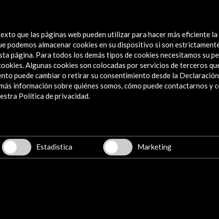
exto que las páginas web pueden utilizar para hacer más eficiente la
 que podemos almacenar cookies en su dispositivo si son estrictament
sta página. Para todos los demás tipos de cookies necesitamos su pe
e cookies. Algunas cookies son colocadas por servicios de terceros q
nto puede cambiar o retirar su consentimiento desde la Declaración
a más información sobre quiénes somos, cómo puede contactarnos y 
Explora
stra Política de privacidad.
Institucional
Actividades
Programa PICE
Estadistica
Marketing
Residencias
Noticias
Multimedia
Cultura en Red
Mapa Web
Boletín digital