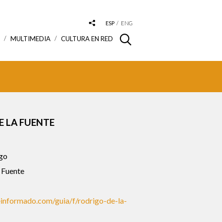
ESP
ENG
S
MULTIMEDIA
CULTURA EN RED
 LA FUENTE
go
 Fuente
informado.com/guia/f/rodrigo-de-la-