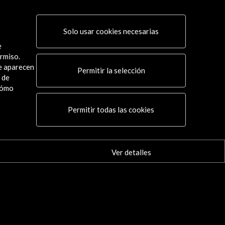
Solo usar cookies necesarias
e
rmiso.
ue aparecen
Permitir la selección
 de
cómo
Conecta
Permitir todas las cookies
X
(Twitter)
Instagram
LinkedIn
Ver detalles
Facebook
Youtube
Spotify
Flickr
TikTok