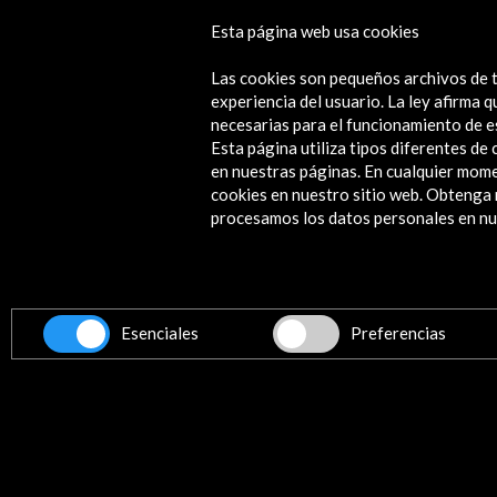
Esta página web usa cookies
Tino Casal, el arte por exceso
Las cookies son pequeños archivos de t
Ver
experiencia del usuario. La ley afirma
necesarias para el funcionamiento de e
Esta página utiliza tipos diferentes d
en nuestras páginas. En cualquier mome
cookies en nuestro sitio web. Obteng
Contacta
procesamos los datos personales en nue
info@accioncultural.es
+34 91 700 4000
ALERTAS
AC/E
Esenciales
Preferencias
José Abascal, 4 - 4º
28003 Madrid, España
Canales de contacto