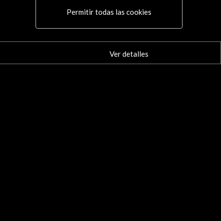
Permitir todas las cookies
Ver detalles
Conecta
X
(Twitter)
Instagram
LinkedIn
Facebook
Youtube
Spotify
Flickr
TikTok