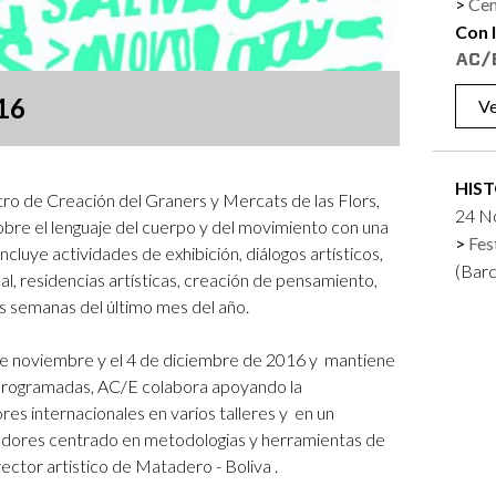
Cen
Logos y crédito a AC/E
Con 
Contacto
16
Ve
HIS
tro de Creación del Graners y Mercats de las Flors,
24 No
re el lenguaje del cuerpo y del movimiento con una
Fes
cluye actividades de exhibición, diálogos artísticos,
(Barc
al, residencias artísticas, creación de pensamiento,
dos semanas del último mes del año.
 de noviembre y el 4 de diciembre de 2016 y mantiene
es programadas, AC/E colabora apoyando la
es internacionales en varios talleres y en un
dores centrado en metodologias y herramientas de
rector artistico de Matadero - Boliva .