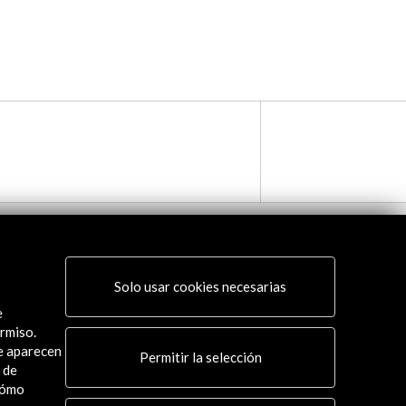
Solo usar cookies necesarias
e
rmiso.
ue aparecen
Permitir la selección
 de
cómo