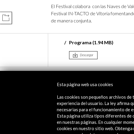
El Festival colabora con las Naves de V
Festival IN-TACTO de Vitoria fomentando 
COMPARTIR
de manera conjunta.
Programa (1.94 MB)
Descargar
Línea de tiempo
Esta página web usa cookies
24 Nov - 04 Dic 2016
Festival Salmón Barcelona
Las cookies son pequeños archivos de t
Barcelona, España
experiencia del usuario. La ley afirma
necesarias para el funcionamiento de e
Esta página utiliza tipos diferentes d
en nuestras páginas. En cualquier mome
cookies en nuestro sitio web. Obteng