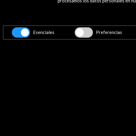
procesamos los datos personales en nue
Recibe las últimas NOVE
Suscríbete a nuestro boletín digital
Esenciales
Preferencias
Contacta
info@accioncultural.es
+34 91 700 4000
ALERTAS
AC/E
José Abascal, 4 - 4º
28003 Madrid, España
Canales de contacto