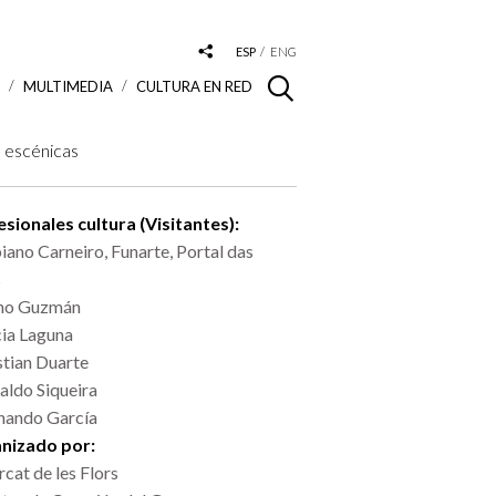
ESP
ENG
S
MULTIMEDIA
CULTURA EN RED
 escénicas
sionales cultura (Visitantes):
iano Carneiro, Funarte, Portal das
s
no Guzmán
cia Laguna
stian Duarte
aldo Siqueira
nando García
nizado por:
cat de les Flors