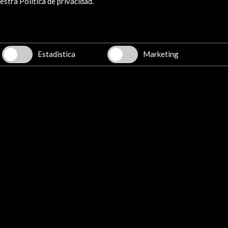
stra Política de privacidad.
DADES
Ver último boletín
Estadistica
Marketing
Explora
Institucional
Actividades
Programa PICE
Residencias
Noticias
Multimedia
Cultura en Red
Mapa Web
Boletín digital
Logo y crédito a AC/E