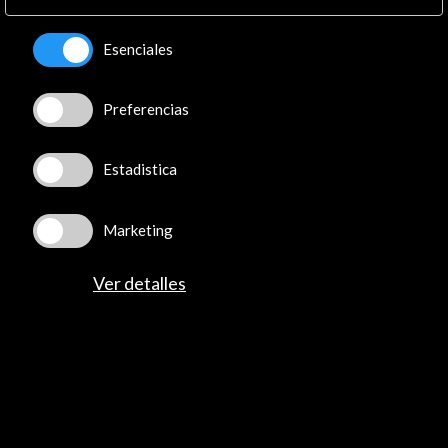
Recibe las últimas NOVEDADES
Esenciales
Suscríbete a nuestro boletín digital
Ver último boletín
Preferencias
Estadistica
Marketing
ALERTAS
Ver detalles
AC/E
Contacta
info@accioncultural.es
+34 91 700 4000
José Abascal, 4 - 4º