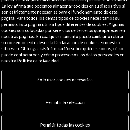
La ley afirma que podemos almacenar cookies en su dispositivo si
son estrictamente necesarias para el funcionamiento de esta
página. Para todos los demás tipos de cookies necesitamos su
permiso. Esta página utiliza tipos diferentes de cookies. Algunas
cookies son colocadas por servicios de terceros que aparecen en
Foco Cultura España-Colombia 2018-2019
nuestras páginas. En cualquier momento puede cambiar o retirar
su consentimiento desde la Declaración de cookies en nuestro
sitio web. Obtenga más información sobre quiénes somos, cómo
Ver actividad
puede contactarnos y cómo procesamos los datos personales en
nuestra Política de privacidad.
Línea de tiempo
Solo usar cookies necesarias
04 Oct 2017 - 24 Feb 2018
Museo de Arte de la Universidad de Colombia en Bogotá
Bogotá, Colombia
Permitir la selección
Permitir todas las cookies