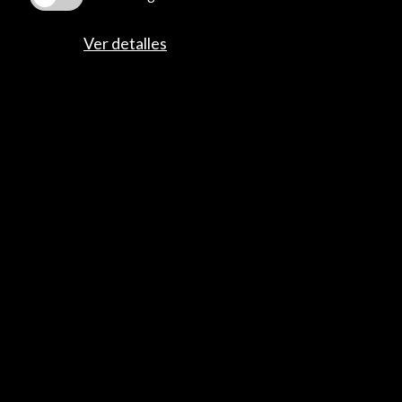
Cultura en Red
Ver detalles
Mapa Web
Boletín digital
Logo y crédito a AC/E
Conecta
X
(Twitter)
Instagram
LinkedIn
Facebook
Youtube
Spotify
Flickr
TikTok
© Acción Cultural Española (AC/E) /
Política de