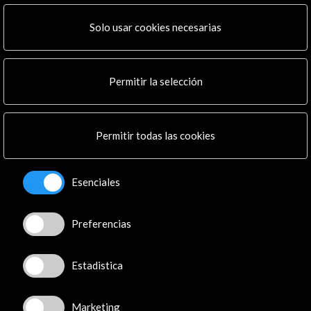
ALERTAS
AC/E
Solo usar cookies necesarias
Contacta
info@accioncultural.es
Permitir la selección
+34 91 700 4000
José Abascal, 4 - 4º
Permitir todas las cookies
28003 Madrid, España
Canales de contacto
Esenciales
Explora
Institucional
Preferencias
Actividades
Programa PICE
Estadistica
Residencias
Noticias
Marketing
Multimedia