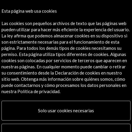
Contacta
Esta página web usa cookies
info@accioncultural.es
Las cookies son pequeños archivos de texto que las páginas web
pueden utilizar para hacer más eficiente la experiencia del usuario.
+34 91 700 4000
La ley afirma que podemos almacenar cookies en su dispositivo si
José Abascal, 4 - 4º
son estrictamente necesarias para el funcionamiento de esta
28003 Madrid, España
página. Para todos los demás tipos de cookies necesitamos su
permiso. Esta página utiliza tipos diferentes de cookies. Algunas
Canales de contacto
cookies son colocadas por servicios de terceros que aparecen en
nuestras páginas. En cualquier momento puede cambiar o retirar
Explora
su consentimiento desde la Declaración de cookies en nuestro
sitio web. Obtenga más información sobre quiénes somos, cómo
Institucional
puede contactarnos y cómo procesamos los datos personales en
Actividades
nuestra Política de privacidad.
Programa PICE
Residencias
Solo usar cookies necesarias
Noticias
Multimedia
Cultura en Red