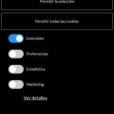
Mapa Web
Permitir la selección
Boletín digital
Logo y crédito a AC/E
Permitir todas las cookies
Conecta
Esenciales
X
(Twitter)
Instagram
LinkedIn
Preferencias
Facebook
Youtube
Estadistica
Spotify
Flickr
TikTok
Marketing
Ver detalles
© Acción Cultural Española (AC/E) /
Política de
Privacidad y de Cookies